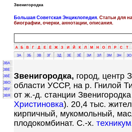
Звенигородка
Большая Советская Энциклопедия
. Статьи для 
биографии, очерки, аннотации, описания.
А
Б
В
Г
Д
Е
Ё
Ж
З
И
Й
К
Л
М
Н
О
П
Р
С
Т
ЗА
ЗБ
ЗВ
ЗГ
ЗД
ЗЕ
ЗЁ
ЗИ
ЗЛ
ЗМ
ЗН
ЗО
ЗВА
ЗВЕ
Звенигородка,
город, центр 
ЗВЁ
ЗВО
области УССР, на р. Гнилой Ти
ЗВУ
от ж.-д. станции Звенигородк
ЗВЯ
Христиновка
). 20,4 тыс. жите
кирпичный, мукомольный, ма
плодокомбинат. С.-х.
техникум