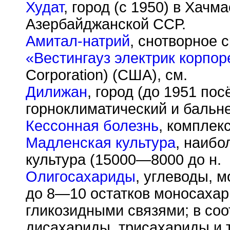
Худат
, город (с 1950) в Хачм
Азербайджанской ССР.
Амитал-натрий
, снотворное с
«Вестингауз электрик корпо
Corporation) (США), см.
Дилижан
, город (до 1951 по
горноклиматический и бальне
Кессонная болезнь
, комплек
Мадленская культура
, наибо
культура (15000—8000 до н.
Олигосахариды
, углеводы, 
до 8—10 остатков моносахар
гликозидными связями; в соо
дисахариды, трисахариды и т