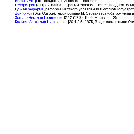
Вискозиметр
(от позднелат. viscosus — вязкий и .
Гемэритрин
(от греч. haima — кровь и erythios — красный), дыхате
Губная реформа
, реформа местного управления в Русском государств
Дон Кихот
(Don Quijote), герой романа М. Сервантеса «Хитроумный и
Зограф Николай Георгиевич
[27.2 (12.3). 1909, Москва, — 25.
Кальгин Анатолий Николаевич
[20.4(2.5).1875, Владикавказ, ныне Ор