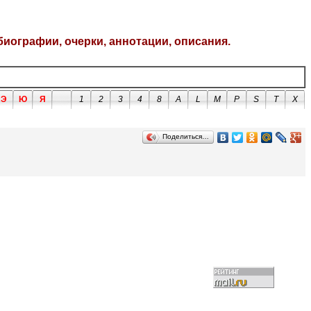
биографии, очерки, аннотации, описания.
Э
Ю
Я
1
2
3
4
8
A
L
M
P
S
T
X
Поделиться…