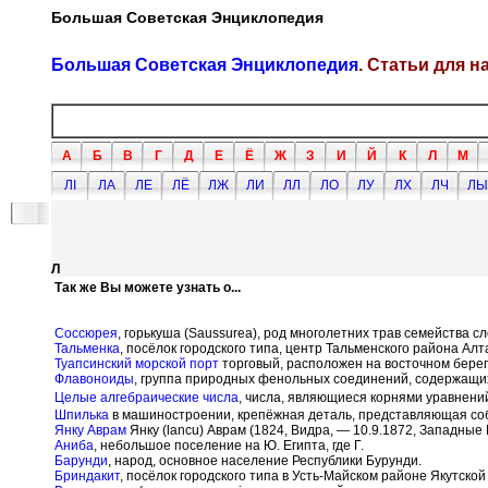
Большая Советская Энциклопедия
Большая Советская Энциклопедия
. Статьи для 
А
Б
В
Г
Д
Е
Ё
Ж
З
И
Й
К
Л
М
ЛI
ЛА
ЛЕ
ЛЁ
ЛЖ
ЛИ
ЛЛ
ЛО
ЛУ
ЛХ
ЛЧ
ЛЫ
Л
Так же Вы можете узнать о...
Соссюрея
, горькуша (Saussurea), род многолетних трав семейства 
Тальменка
, посёлок городского типа, центр Тальменского района Ал
Туапсинский морской порт
торговый, расположен на восточном берегу
Флавоноиды
, группа природных фенольных соединений, содержащих
Целые алгебраические числа
, числа, являющиеся корнями уравнений
Шпилька
в машиностроении, крепёжная деталь, представляющая соб
Янку Аврам
Янку (lancu) Аврам (1824, Видра, — 10.9.1872, Западные 
Аниба
, небольшое поселение на Ю. Египта, где Г.
Барунди
, народ, основное население Республики Бурунди.
Бриндакит
, посёлок городского типа в Усть-Майском районе Якутской