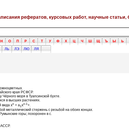
написания рефератов, курсовых работ, научные статьи, 
Н
О
П
Р
С
Т
У
Ф
Х
Ц
Ч
Ш
Щ
Ъ
Ы
Ь
ЛЬ
ЛЭ
ЛЮ
ЛЯ
сложноцветных.
тайского края РСФСР.
 Чёрного моря в Туапсинской бухте.
ся в высших растениях.
n
n-1
 вида x
+ a
x
+.
1
ой металлический стержень с резьбой на обоих концах.
Румынские горы; похоронен в с.
 АССР.