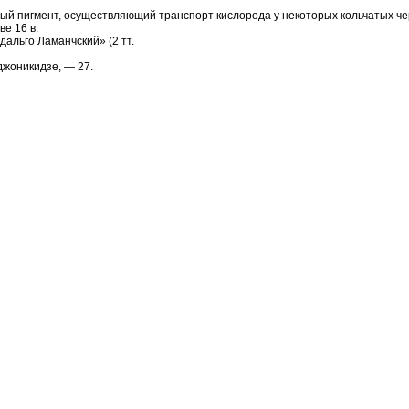
льный пигмент, осуществляющий транспорт кислорода у некоторых кольчатых че
е 16 в.
дальго Ламанчский» (2 тт.
джоникидзе, — 27.