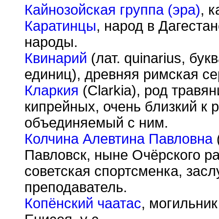
Кайнозойская группа (эра)
, 
Каратинцы
, народ в Дагеста
народы.
Квинарий
(лат. quinarius, б
единиц), древняя римская с
Кларкия
(Clarkia), род травя
кипрейных, очень близкий к р
объединяемый с ним.
Колчина Алевтина Павловна
Павловск, ныне Очёрского р
советская спортсменка, засл
преподаватель.
Копёнский чаатас
, могильник