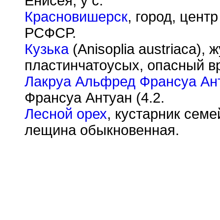
Енисея, у с.
Красновишерск
, город, цент
РСФСР.
Кузька
(Anisoplia austriaca),
пластинчатоусых, опасный в
Лакруа Альфред Франсуа Ан
Франсуа Антуан (4.2.
Лесной орех
, кустарник семе
лещина обыкновенная.