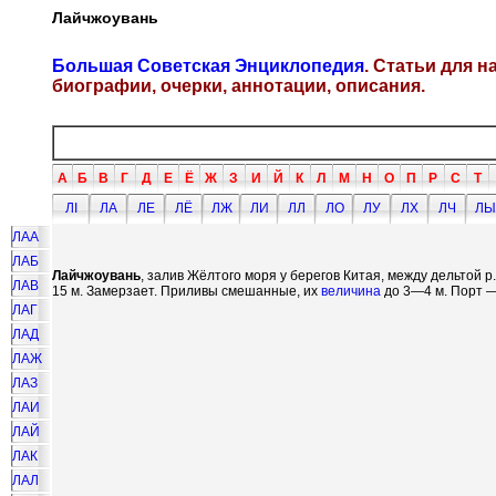
Лайчжоувань
Большая Советская Энциклопедия
. Статьи для 
биографии, очерки, аннотации, описания.
А
Б
В
Г
Д
Е
Ё
Ж
З
И
Й
К
Л
М
Н
О
П
Р
С
Т
ЛI
ЛА
ЛЕ
ЛЁ
ЛЖ
ЛИ
ЛЛ
ЛО
ЛУ
ЛХ
ЛЧ
ЛЫ
ЛАА
ЛАБ
Лайчжоувань
, залив Жёлтого моря у берегов Китая, между дельтой 
ЛАВ
15 м. Замерзает. Приливы смешанные, их
величина
до 3—4 м. Порт — 
ЛАГ
ЛАД
ЛАЖ
ЛАЗ
ЛАИ
ЛАЙ
ЛАК
ЛАЛ