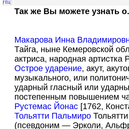
ГЁЦ
Так же Вы можете узнать о.
Макарова Инна Владимиров
Тайга, ныне Кемеровской обл
актриса, народная артистка 
Острое ударение
, акут, акут
музыкального, или политонич
ударный гласный или ударны
постепенным повышением час
Рустемас Йонас
[1762, Конст
Тольятти Пальмиро
Тольятти 
(псевдоним — Эрколи, Альфр