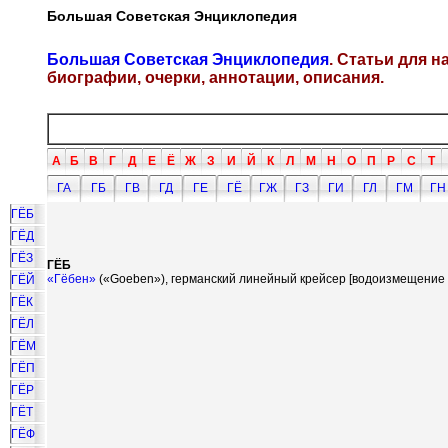
Большая Советская Энциклопедия
Большая Советская Энциклопедия
. Статьи для 
биографии, очерки, аннотации, описания.
А
Б
В
Г
Д
Е
Ё
Ж
З
И
Й
К
Л
М
Н
О
П
Р
С
Т
ГА
ГБ
ГВ
ГД
ГЕ
ГЁ
ГЖ
ГЗ
ГИ
ГЛ
ГМ
ГН
ГЁБ
ГЁД
ГЁЗ
ГЁБ
«Гёбен»
(«Goeben»), германский линейный крейсер [водоизмещение 
ГЁЙ
ГЁК
ГЁЛ
ГЁМ
ГЁП
ГЁР
ГЁТ
ГЁФ