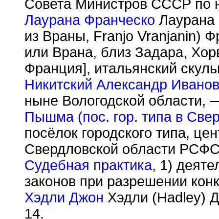
Совета Министров СССР по н
Лаурана Франческо
Лаурана 
из Враны, Franjo Vranjanin) 
или Врана, близ Задара, Хорв
Франция], итальянский скул
Никитский Александр Ивано
ныне Вологодской области, —
Пышма (пос. гор. типа в Све
посёлок городского типа, ц
Свердловской области РСФС
Судебная практика
, 1) деят
законов при разрешении конк
Хэдли Джон
Хэдли (Hadley) Д
14.