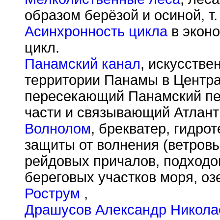
образом берёзой и осиной, т.
Асинхронность цикла
в эконо
цикл.
Панамский канал
, искусстве
территории Панамы в Центр
пересекающий Панамский пер
части и связывающий Атлант
Волнолом
, брекватер, гидро
защиты от волнения (ветровы
рейдовых причалов, подходо
береговых участков моря, оз
Рострум
,
Драшусов Александр Никола