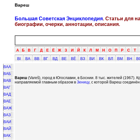
Вареш
Большая Советская Энциклопедия
. Статьи для 
биографии, очерки, аннотации, описания.
А
Б
В
Г
Д
Е
Ё
Ж
З
И
Й
К
Л
М
Н
О
П
Р
С
Т
ВI
ВА
ВВ
ВГ
ВД
ВЕ
ВЁ
ВЗ
ВИ
ВК
ВЛ
ВМ
ВН
В
ВАА
ВАБ
Вареш
(Vare
š
), город в Югославии, в Боснии. 8 тыс. жителей (1967).
ВАВ
направляемой главным образом в
Зеницу
, с которой Вареш соединён 
ВАГ
ВАД
ВАЕ
ВАЖ
ВАЗ
ВАИ
ВАЙ
ВАК