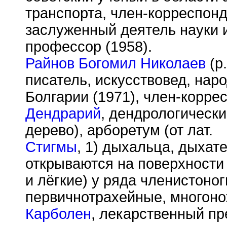
транспорта, член-корреспон
заслуженный деятель науки 
профессор (1958).
Райнов Богомил Николаев
(р
писатель, искусствовед, нар
Болгарии (1971), член-корре
Дендрарий
, дендрологически
дерево), арборетум (от лат.
Стигмы
, 1) дыхальца, дыхат
открываются на поверхности
и лёгкие) у ряда членистоно
первичнотрахейные, многоно
Карболен
, лекарственный пр