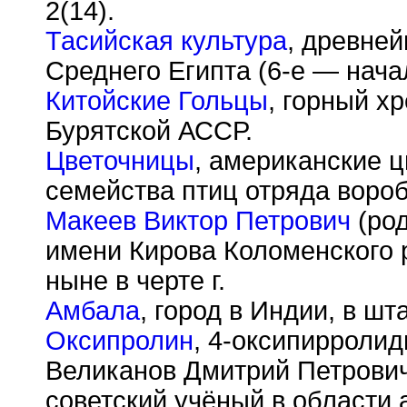
2(14).
Тасийская культура
, древне
Среднего Египта (6-е — начал
Китойские Гольцы
, горный х
Бурятской АССР.
Цветочницы
, американские ц
семейства птиц отряда воро
Макеев Виктор Петрович
(род
имени Кирова Коломенского 
ныне в черте г.
Амбала
, город в Индии, в шт
Оксипролин
, 4-оксипирролид
Великанов Дмитрий Петрович [
советский учёный в области 