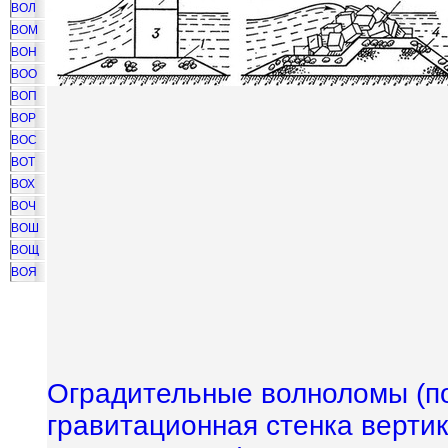
ВОЛ
ВОМ
ВОН
ВОО
ВОП
ВОР
ВОС
ВОТ
ВОХ
ВОЧ
ВОШ
ВОЩ
ВОЯ
Оградительные волноломы (п
гравитационная стенка верти