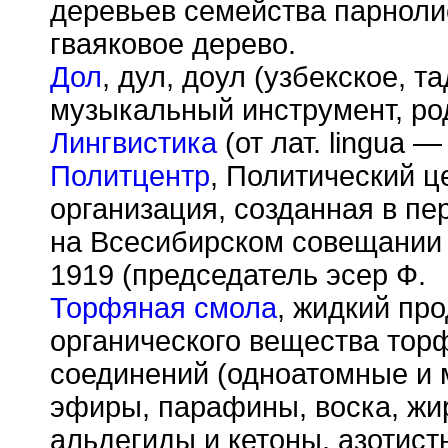
деревьев семейства парнолис
гваяковое дерево.
Дол
, дул, доул (узбекское, т
музыкальный инструмент, ро
Лингвистика
(от лат. lingua —
Политцентр
, Политический ц
организация, созданная в пе
на Всесибирском совещании 
1919 (председатель эсер Ф.
Торфяная смола
, жидкий пр
органического вещества тор
соединений (одноатомные и 
эфиры, парафины, воска, жи
альдегиды и кетоны, азотис