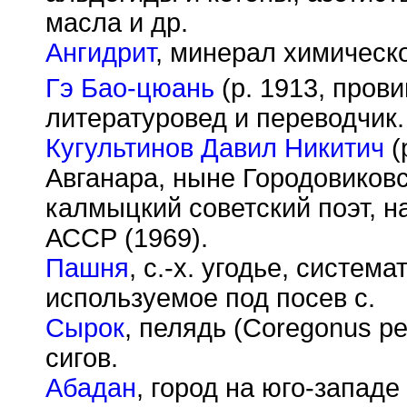
масла и др.
Ангидрит
, минерал химическ
Гэ Бао-цюань
(р. 1913, пров
литературовед и переводчик.
Кугультинов Давил Никитич
(
Авганара, ныне Городовиков
калмыцкий советский поэт, 
АССР (1969).
Пашня
, с.-х. угодье, систе
используемое под посев с.
Сырок
, пелядь (Coregonus p
сигов.
Абадан
, город на юго-западе