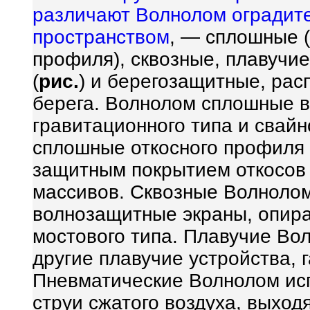
различают Волнолом оградит
пространством
, — сплошные (
профиля), сквозные, плавучие
(
рис.
) и берегозащитные, ра
берега. Волнолом сплошные в
гравитационного типа и свайн
сплошные откосного профиля 
защитным покрытием откосов 
массивов. Сквозные Волноло
волнозащитные экраны, опир
мостового типа. Плавучие Во
другие плавучие устройства, 
Пневматические Волнолом исп
струи сжатого воздуха, выход