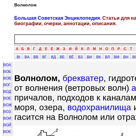
Волнолом
Большая Советская Энциклопедия
. Статьи для 
биографии, очерки, аннотации, описания.
А
Б
В
Г
Д
Е
Ё
Ж
З
И
Й
К
Л
М
Н
О
П
Р
С
Т
ВI
ВА
ВВ
ВГ
ВД
ВЕ
ВЁ
ВЗ
ВИ
ВК
ВЛ
ВМ
ВН
В
ВОА
ВОБ
Волнолом,
брекватер
, гидро
ВОВ
ВОГ
от волнения (ветровых волн)
а
ВОД
причалов, подходов к канала
ВОЕ
моря, озера,
водохранилища
и
ВОЖ
ВОЗ
гасится на Волнолом или отра
ВОИ
ВОЙ
ВОК