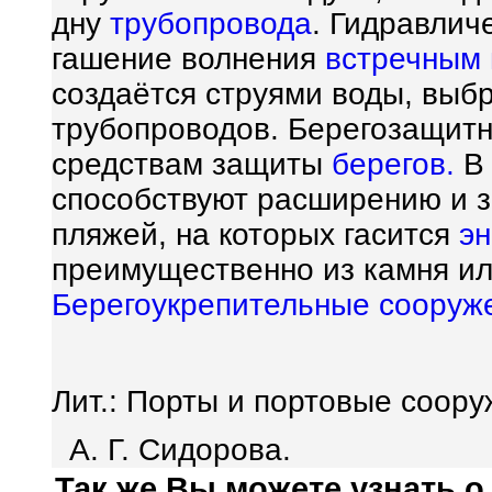
дну
трубопровода
. Гидравлич
гашение волнения
встречным
создаётся струями воды, вы
трубопроводов. Берегозащитн
средствам защиты
берегов.
способствуют расширению и 
пляжей, на которых гасится
эн
преимущественно из камня ил
Берегоукрепительные сооруж
Лит.: Порты и портовые соору
А. Г. Сидорова.
Так же Вы можете узнать о.