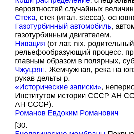
Коши распределение
, специальн
вероятностей случайных величин
Стека
, стек (итал. stecca), осно
Газотурбинный автомобиль
, авт
газотурбинным двигателем.
Нивация
(от лат. nix, родительный
рельефообразующий процесс, пр
главным образом в полярных, су
Чжуцзян
, Жемчужная, река на юг
рукав дельты р.
«Исторические записки»
, непери
Институтом истории СССР АН СС
АН СССР).
Романов Евдоким Романович
[30.
Биологические мембраны
Покрыва