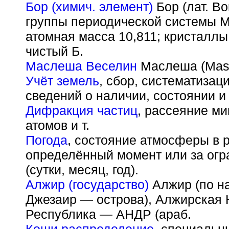
Бор (химич. элемент)
Бор (лат. Bo
группы периодической системы М
атомная масса 10,811; кристаллы
чистый Б.
Маслеша Веселин
Маслеша (Mas
Учёт земель
, сбор, систематизац
сведений о наличии, состоянии и
Дифракция частиц
, рассеяние ми
атомов и т.
Погода
, состояние атмосферы в 
определённый момент или за ог
(сутки, месяц, год).
Алжир (государство)
Алжир (по на
Джезаир — острова), Алжирская
Республика — АНДР (араб.