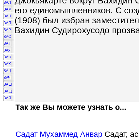
Джокьякарте вокруг Вахидин 
ВАЛ
его единомышленников. С со
ВАМ
ВАН
(1908) был избран заместител
ВАП
Вахидин Судирохусодо прозва
ВАР
ВАС
ВАТ
ВАУ
ВАФ
ВАХ
ВАЦ
ВАЧ
ВАШ
ВАЩ
ВАЯ
Так же Вы можете узнать о...
Садат Мухаммед Анвар
Садат, ас-