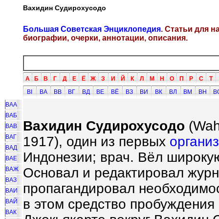
Вахидин Судирохусодо
Большая Советская Энциклопедия
. Статьи для 
биографии, очерки, аннотации, описания.
А
Б
В
Г
Д
Е
Ё
Ж
З
И
Й
К
Л
М
Н
О
П
Р
С
Т
ВI
ВА
ВВ
ВГ
ВД
ВЕ
ВЁ
ВЗ
ВИ
ВК
ВЛ
ВМ
ВН
В
ВАА
ВАБ
Вахидин Судирохусодо
(Wah
ВАВ
ВАГ
1917), один из первых
органи
ВАД
Индонезии; врач. Вёл широку
ВАЕ
Основал и редактировал журн
ВАЖ
ВАЗ
пропагандировал необходимо
ВАИ
в этом средство пробуждения
ВАЙ
ВАК