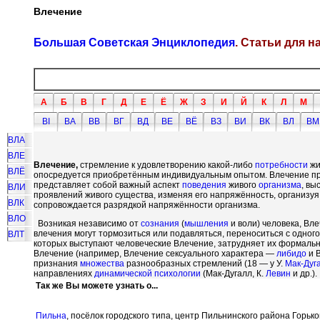
Влечение
Большая Советская Энциклопедия
. Статьи для 
А
Б
В
Г
Д
Е
Ё
Ж
З
И
Й
К
Л
М
ВI
ВА
ВВ
ВГ
ВД
ВЕ
ВЁ
ВЗ
ВИ
ВК
ВЛ
ВМ
ВЛА
ВЛЕ
Влечение,
стремление к удовлетворению какой-либо
потребности
жи
ВЛЁ
опосредуется приобретённым индивидуальным опытом. Влечение прис
представляет собой важный аспект
поведения
живого
организма
, вы
ВЛИ
проявлений живого существа, изменяя его напряжённость, организуя
ВЛК
сопровождается разрядкой напряжённости организма.
ВЛО
Возникая независимо от
сознания
(
мышления
и воли) человека, Вл
влечения могут тормозиться или подавляться, переноситься с одного 
ВЛТ
которых выступают человеческие Влечение, затрудняет их формаль
Влечение (например, Влечение сексуального характера —
либидо
и В
признания
множества
разнообразных стремлений (18 — у У.
Мак-Дуг
направлениях
динамической психологии
(Мак-Дугалл, К.
Левин
и др.).
Так же Вы можете узнать о...
Пильна
, посёлок городского типа, центр Пильнинского района Горьк