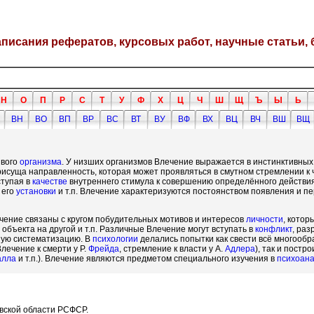
написания рефератов, курсовых работ, научные статьи, 
Н
О
П
Р
С
Т
У
Ф
Х
Ц
Ч
Ш
Щ
Ъ
Ы
Ь
ВН
ВО
ВП
ВР
ВС
ВТ
ВУ
ВФ
ВХ
ВЦ
ВЧ
ВШ
ВЩ
вого
организма
. У низших организмов Влечение выражается в инстинктивных
уща направленность, которая может проявляться в смутном стремлении к ч
ступая в
качестве
внутреннего стимула к совершению определённого действия
 его
установки
и т.п. Влечение характеризуются постоянством появления и п
ечение связаны с кругом побудительных мотивов и интересов
личности
, кото
объекта на другой и т.п. Различные Влечение могут вступать в
конфликт
, ра
ную систематизацию. В
психологии
делались попытки как свести всё многообр
лечение к смерти у Р.
Фрейда
, стремление к власти у А.
Адлера
), так и пост
алла
и т.п.). Влечение являются предметом специального изучения в
психоан
овской области РСФСР.