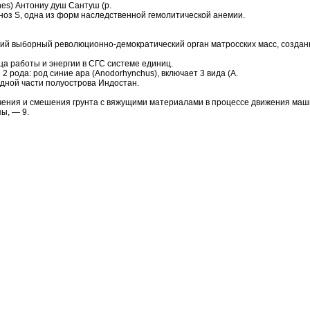
s) Антониу душ Сантуш (р.
ноз S, одна из форм наследственной гемолитической анемии.
ший выборный революционно-демократический орган матросских масс, созда
ица работы и энергии в СГС системе единиц.
2 рода: род синие ара (Anodorhynchus), включает 3 вида (A.
адной части полуострова Индостан.
ьчения и смешения грунта с вяжущими материалами в процессе движения маш
ы, — 9.