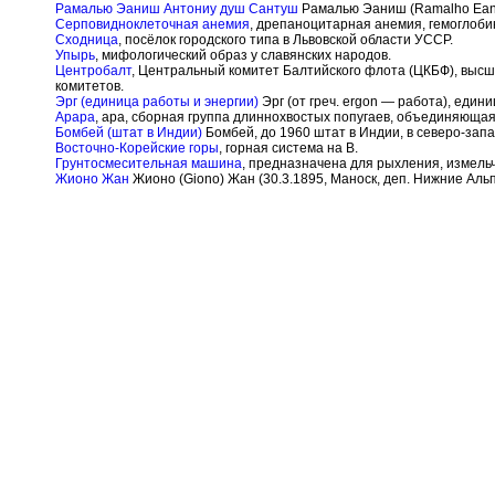
Рамалью Эаниш Антониу душ Сантуш
Рамалью Эаниш (Ramalho Eane
Серповидноклеточная анемия
, дрепаноцитарная анемия, гемоглоби
Сходница
, посёлок городского типа в Львовской области УССР.
Упырь
, мифологический образ у славянских народов.
Центробалт
, Центральный комитет Балтийского флота (ЦКБФ), выс
комитетов.
Эрг (единица работы и энергии)
Эрг (от греч. ergon — работа), един
Арара
, ара, сборная группа длиннохвостых попугаев, объединяющая 
Бомбей (штат в Индии)
Бомбей, до 1960 штат в Индии, в северо-зап
Восточно-Корейские горы
, горная система на В.
Грунтосмесительная машина
, предназначена для рыхления, измел
Жионо Жан
Жионо (Giono) Жан (30.3.1895, Маноск, деп. Нижние Альп