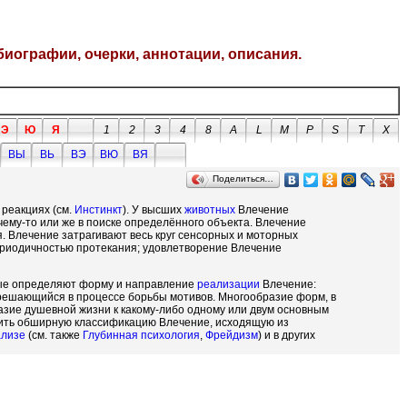
биографии, очерки, аннотации, описания.
Э
Ю
Я
1
2
3
4
8
A
L
M
P
S
T
X
ВЫ
ВЬ
ВЭ
ВЮ
ВЯ
Поделиться…
 реакциях (см.
Инстинкт
). У высших
животных
Влечение
ему-то или же в поиске определённого объекта. Влечение
. Влечение затрагивают весь круг сенсорных и моторных
ериодичностью протекания; удовлетворение Влечение
рые определяют форму и направление
реализации
Влечение:
зрешающийся в процессе борьбы мотивов. Многообразие форм, в
азие душевной жизни к какому-либо одному или двум основным
роить обширную классификацию Влечение, исходящую из
ализе
(см. также
Глубинная психология
,
Фрейдизм
) и в других