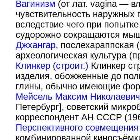
Вагинизм
(от лат. vagina — 
чувствительность наружных 
вследствие чего при попытк
судорожно сокращаются мышц
Джхангар
, послехараппская 
археологическая культура (п
Клинкер (строит.)
Клинкер ст
изделия, обожженные до пол
глины, обычно имеющие фор
Мейсель Максим Николаевич
Петербург], советский микроб
корреспондент АН СССР (196
Перспективного совмещения
комбинированной киносъёмки