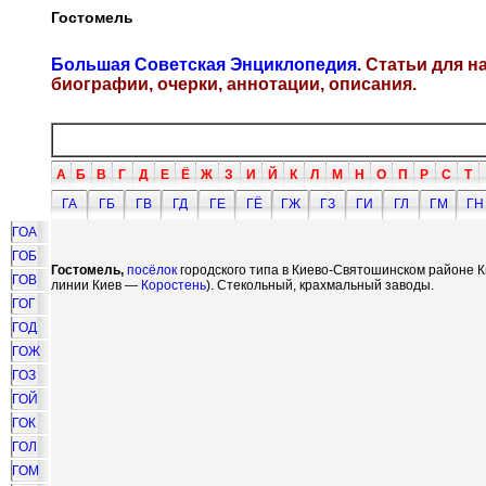
Гостомель
Большая Советская Энциклопедия
. Статьи для 
биографии, очерки, аннотации, описания.
А
Б
В
Г
Д
Е
Ё
Ж
З
И
Й
К
Л
М
Н
О
П
Р
С
Т
ГА
ГБ
ГВ
ГД
ГЕ
ГЁ
ГЖ
ГЗ
ГИ
ГЛ
ГМ
ГН
ГОА
ГОБ
Гостомель,
посёлок
городского типа в Киево-Святошинском районе Кие
ГОВ
линии Киев —
Коростень
). Стекольный, крахмальный заводы.
ГОГ
ГОД
ГОЖ
ГОЗ
ГОЙ
ГОК
ГОЛ
ГОМ