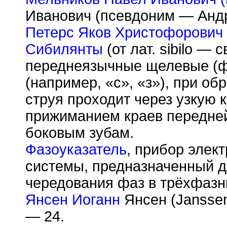
Иванович (псевдоним — Андр
Петерс Яков Христофорович
Сибилянты
(от лат. sibilo — 
переднеязычные щелевые (ф
(например, «с», «з»), при о
струя проходит через узкую
прижиманием краев передней
боковым зубам.
Фазоуказатель
, прибор элек
системы, предназначенный д
чередования фаз в трёхфазн
Янсен Иоганн
Янсен (Janssen
— 24.