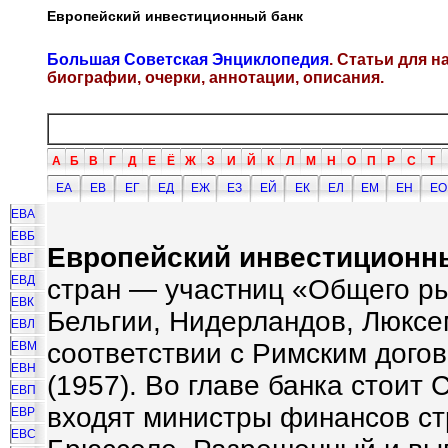
Европейский инвестиционный банк
Большая Советская Энциклопедия
. Статьи для 
биографии, очерки, аннотации, описания.
А
Б
В
Г
Д
Е
Ё
Ж
З
И
Й
К
Л
М
Н
О
П
Р
С
Т
ЕА
ЕВ
ЕГ
ЕД
ЕЖ
ЕЗ
ЕЙ
ЕК
ЕЛ
ЕМ
ЕН
ЕО
ЕВА
ЕВБ
Европейский инвестиционны
ЕВГ
ЕВД
стран — участниц «Общего р
ЕВК
Бельгии, Нидерландов, Люксем
ЕВЛ
соответствии с Римским дого
ЕВМ
ЕВН
(1957). Во главе банка стоит
ЕВП
входят министры финансов ст
ЕВР
ЕВС