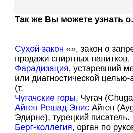
Так же Вы можете узнать о.
Сухой закон
«», закон о зап
продажи спиртных напитков.
Фарадизация
, устаревший м
или диагностической целью-
(т.
Чугачские горы
, Чугач (Chug
Айген Решад Энис
Айген (Ayg
Эдирне), турецкий писатель.
Берг-коллегия
, орган по рук