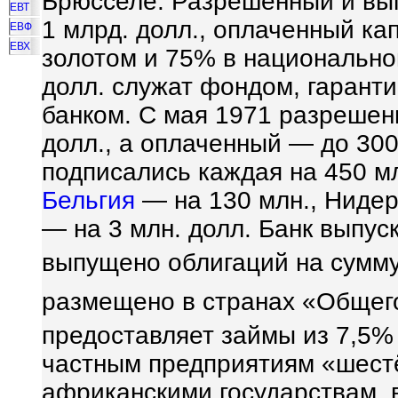
Брюсселе. Разрешенный и в
ЕВТ
1 млрд. долл., оплаченный кап
ЕВФ
ЕВХ
золотом и 75% в национально
долл. служат фондом, гаран
банком. С мая 1971 разрешен
долл., а оплаченный — до 300
подписались каждая на 450 мл
Бельгия
— на 130 млн., Нидер
— на 3 млн. долл. Банк выпус
выпущено облигаций на сумму 
размещено в странах «Общег
предоставляет займы из 7,5%
частным предприятиям «шестё
африканскими государствам, 