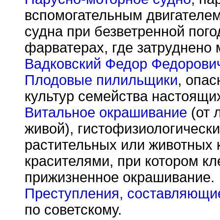
вспомогательным двигателе
судна при безветренной пого
фарватерах, где затруднено
Вадковский Федор Федорови
Плодовые пилильщики
, опа
культур семейства настоящи
Витальное окрашивание
(от л
живой), гистофизиологическ
растительных или животных 
красителями, при котором кле
прижизненное окрашивание.
Преступления, составляющи
по советскому.