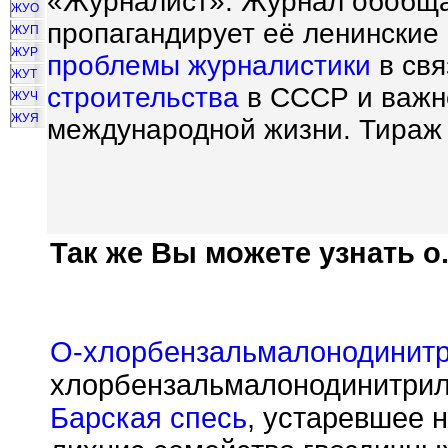
«Журналист». Журнал обобщ
ЖУО
пропагандирует её ленинские
ЖУП
ЖУР
проблемы
журналистики
в свя
ЖУТ
строительства
в СССР и важн
ЖУЧ
ЖУЯ
международной жизни. Тираж 
Так же Вы можете узнать о.
О-хлорбензальмалонодинит
хлорбензальмалонодинитрил
Барская спесь
, устаревшее 