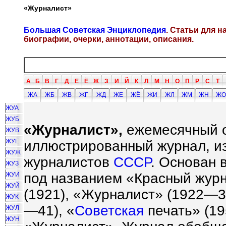
«Журналист»
Большая Советская Энциклопедия
. Статьи для 
биографии, очерки, аннотации, описания.
А
Б
В
Г
Д
Е
Ё
Ж
З
И
Й
К
Л
М
Н
О
П
Р
С
Т
ЖА
ЖБ
ЖВ
ЖГ
ЖД
ЖЕ
ЖЁ
ЖИ
ЖЛ
ЖМ
ЖН
ЖО
ЖУА
ЖУБ
«Журналист»,
ежемесячный о
ЖУВ
ЖУЁ
иллюстрированный журнал, из
ЖУЖ
журналистов
СССР
. Основан 
ЖУЗ
под названием «Красный журн
ЖУИ
ЖУЙ
(1921), «Журналист» (1922—3
ЖУК
—41), «
Советская
печать» (1
ЖУЛ
ЖУН