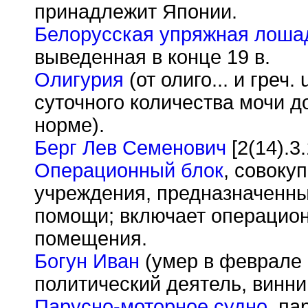
принадлежит Японии.
Белорусская упряжная лоша
выведенная в конце 19 в.
Олигурия
(от олиго... и греч
суточного количества мочи д
норме).
Берг Лев Семенович
[2(14).3
Операционный блок
, совоку
учреждения, предназначенны
помощи; включает операцио
помещения.
Богун Иван
(умер в феврале 
политический деятель, винни
Парусно-моторное судно
, па