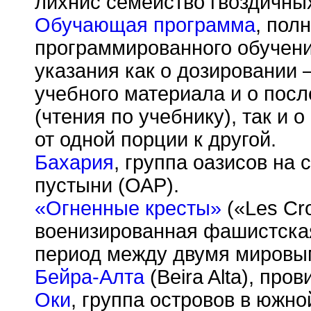
лихнис семейство гвоздичны
Обучающая программа
, пол
программированного обучен
указания как о дозировании 
учебного материала и о пос
(чтения по учебнику), так и 
от одной порции к другой.
Бахария
, группа оазисов на
пустыни (ОАР).
«Огненные кресты»
(«Les Cro
военизированная фашистская
период между двумя мировы
Бейра-Алта
(Beira Alta), про
Оки
, группа островов в южно