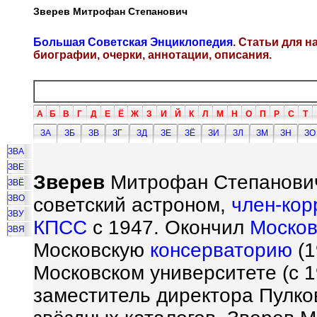
Зверев Митрофан Степанович
Большая Советская Энциклопедия
. Статьи для 
биографии, очерки, аннотации, описания.
А
Б
В
Г
Д
Е
Ё
Ж
З
И
Й
К
Л
М
Н
О
П
Р
С
Т
ЗА
ЗБ
ЗВ
ЗГ
ЗД
ЗЕ
ЗЁ
ЗИ
ЗЛ
ЗМ
ЗН
ЗО
ЗВА
ЗВЕ
Зверев
Митрофан Степанович [
ЗВЁ
ЗВО
советский астроном,
член-кор
ЗВУ
КПСС
с 1947. Окончил
Москов
ЗВЯ
Московскую
консерваторию
(1
Московском университете (с
заместитель директора Пулк