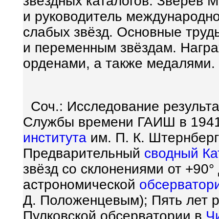
звёздных каталогов. Зверев
и руководитель международно
слабых звёзд. Основные труд
и переменным звёздам. Награ
орденами, а также медалями.
Соч.: Исследование результ
Службы времени ГАИШ в 1941—
института
им. П. К. Штернберга»
Предварительный
сводный Ка
звёзд со склонениями от +90°
астрономической
обсерватор
Д. Положенцевым); Пять лет
Пулковской обсерватории в
Ч