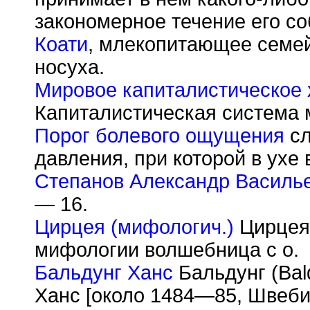
закономерное течение его со
Коати
, млекопитающее семейс
носуха.
Мировое капиталистическое 
Капиталистическая система 
Порог болевого ощущения
сл
давления, при которой в ухе
Степанов Александр Василь
— 16.
Цирцея (мифологич.)
Цирцея,
мифологии волшебница с о.
Бальдунг Ханс
Бальдунг (Bal
Ханс [около 1484—85, Швеби