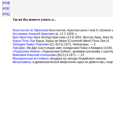
ИОФ
ИОХ
ИОЦ
Так же Вы можете узнать о...
Константин (в Эфиопии)
Константин, Куастантынос I или II, тронно
Кострикин Алексей Иванович
(р. 12.2.1929, с.
Крог Кристиан
Крог (Krohg) Кристиан (13.8.1852, Вестре-Акер, близ 
Курье Поль Луи
Курье, Курье де Мере (Courierde Mere) Поль Луи (4.
Лебедев Павел Павлович
[21.4(3.5).1872, Чебоксары, — 2.
Лим Дже
, Им Дже (настоящее имя; псевдоним Пэкхо и Кёмджэ) (1549,
«Лудлуская бойня»
«Лудлоуская бойня», кровавая расправа с шахтё
Маклаков Николай Алексеевич
[9(21).9.1871 — 23.
Маскаренская котловина
, впадина на западе Индийского океана.
Мельпомена
, в древнегреческой мифологии одна из девяти муз, пок