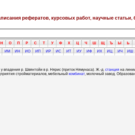
написания рефератов, курсовых работ, научные статьи, 
Н
О
П
Р
С
Т
У
Ф
Х
Ц
Ч
Ш
Щ
Ъ
Ы
Ь
ИМ
ИН
ИО
ИП
ИР
ИС
ИТ
ИУ
ИФ
ИХ
ИЦ
ИЧ
ИШ
у впадения р. Швянтойи в р. Нярис (приток Нямунаса). Ж.-д.
станция
на лини
дприятия стройматериалов, мебельный
комбинат
, молочный завод. Образован 