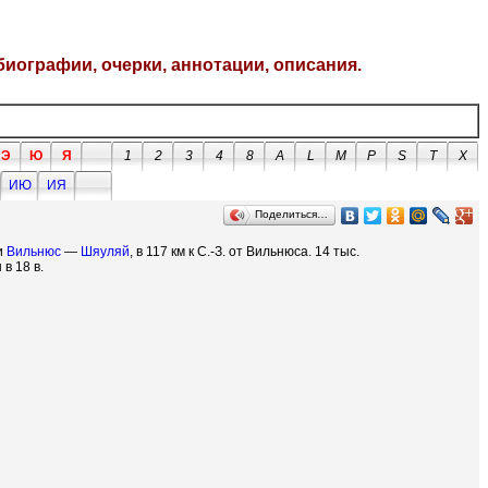
биографии, очерки, аннотации, описания.
Э
Ю
Я
1
2
3
4
8
A
L
M
P
S
T
X
ИЮ
ИЯ
Поделиться…
и
Вильнюс
—
Шяуляй
, в 117 км к С.-З. от Вильнюса. 14 тыс.
в 18 в.