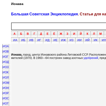
Ионава
Большая Советская Энциклопедия
. Статьи для 
А
Б
В
Г
Д
Е
Ё
Ж
З
И
Й
К
Л
М
ИА
ИБ
ИВ
ИГ
ИД
ИЕ
ИЖ
ИЗ
ИИ
ИЙ
ИК
ИЛ
ИОА
ИОВ
Ионава,
город, центр Ионавского района Литовской ССР. Расположен 
ИОГ
жителей (1970). В 1960—64 построен завод азотных
удобрений
, пре
ИОД
ИОЗ
ИОК
ИОЛ
ИОМ
ИОН
ИОР
ИОС
ИОТ