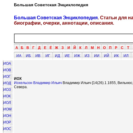
Большая Советская Энциклопедия
Большая Советская Энциклопедия
. Статьи для 
биографии, очерки, аннотации, описания.
А
Б
В
Г
Д
Е
Ё
Ж
З
И
Й
К
Л
М
Н
О
П
Р
С
Т
ИА
ИБ
ИВ
ИГ
ИД
ИЕ
ИЖ
ИЗ
ИИ
ИЙ
ИК
ИЛ
ИОА
ИОВ
ИОГ
ИОХ
Иохельсон Владимир Ильич
Владимир Ильич [14(26).1.1855, Вильнюс,
ИОД
Севера.
ИОЗ
ИОК
ИОЛ
ИОМ
ИОН
ИОР
ИОС