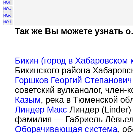
ИОТ
ИОФ
ИОХ
ИОЦ
Так же Вы можете узнать о.
Бикин (город в Хабаровском к
Бикинского района Хабаровс
Горшков Георгий Степанович
советский вулканолог, член-
Казым
, река в Тюменской об
Линдер Макс
Линдер (Linder)
фамилия — Габриель Лёвьель,
Оборачивающая система
, о