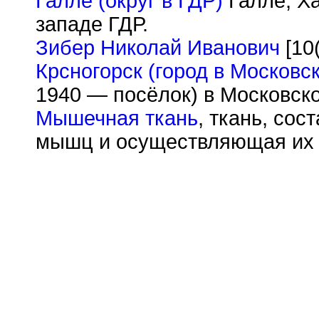
Галле (округ в ГДР)
Галле, Ха
западе ГДР.
Зибер Николай Иванович
[10
Крсногорск (город в Московск
1940 — посёлок) в Московск
Мышечная ткань
, ткань, со
мышц и осуществляющая их 