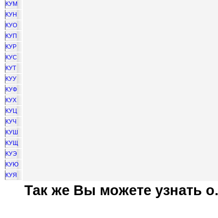
КУМ
КУН
КУО
КУП
КУР
КУС
КУТ
КУУ
КУФ
КУХ
КУЦ
КУЧ
КУШ
КУЩ
КУЭ
КУЮ
КУЯ
Так же Вы можете узнать о.