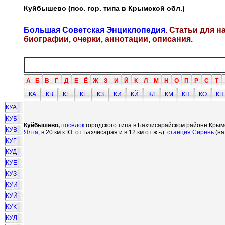
Куйбышево (пос. гор. типа в Крымской обл.)
Большая Советская Энциклопедия
. Статьи для 
биографии, очерки, аннотации, описания.
А
Б
В
Г
Д
Е
Ё
Ж
З
И
Й
К
Л
М
Н
О
П
Р
С
Т
КА
КВ
КЕ
КЁ
КЗ
КИ
КЙ
КЛ
КМ
КН
КО
КП
КУА
КУБ
Куйбышево,
посёлок
городского типа в Бахчисарайском районе Крым
КУВ
Ялта
, в 20 км к Ю. от Бахчисарая и в 12 км от ж.-д.
станция
Сирень
(на
КУГ
КУД
КУЕ
КУЗ
КУИ
КУЙ
КУК
КУЛ