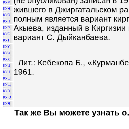
(не опубликован) записан в 1
КУМ
жившего в Джиргатальском ра
КУН
КУО
полным является вариант кир
КУП
Акыева, изданный в Киргизии 
КУР
КУС
вариант С. Дыйканбаева.
КУТ
КУУ
КУФ
КУХ
Лит.: Кебекова Б., «Курманбе
КУЦ
1961.
КУЧ
КУШ
КУЩ
КУЭ
КУЮ
КУЯ
Так же Вы можете узнать о.