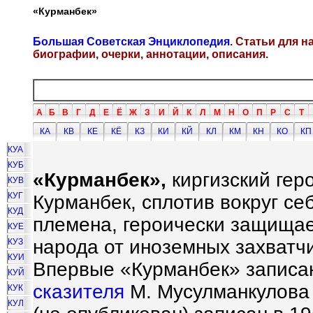
«Курманбек»
Большая Советская Энциклопедия
. Статьи для 
биографии, очерки, аннотации, описания.
А
Б
В
Г
Д
Е
Ё
Ж
З
И
Й
К
Л
М
Н
О
П
Р
С
Т
КА
КВ
КЕ
КЁ
КЗ
КИ
КЙ
КЛ
КМ
КН
КО
КП
КУА
КУБ
«Курманбек»,
киргизский гер
КУВ
КУГ
Курманбек, сплотив вокруг се
КУД
племена, героически защищае
КУЕ
народа от иноземных захватчи
КУЗ
КУИ
Впервые «Курманбек» записан
КУЙ
сказителя
М. Мусулманкулова 
КУК
КУЛ