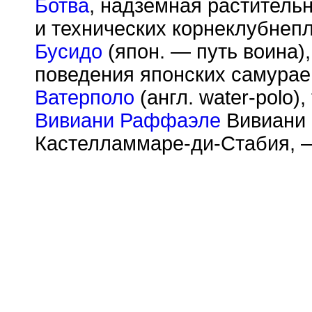
Ботва
, надземная раститель
и технических корнеклубнеп
Бусидо
(япон. — путь воина)
поведения японских самурае
Ватерполо
(англ. water-polo),
Вивиани Раффаэле
Вивиани (
Кастелламмаре-ди-Стабия, —