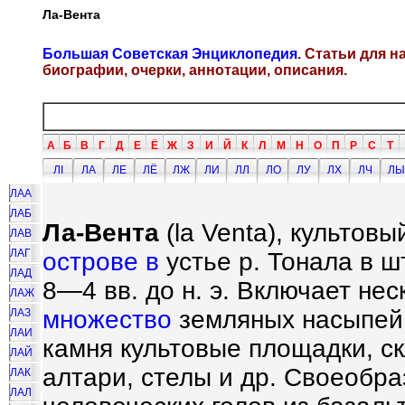
Ла-Вента
Большая Советская Энциклопедия
. Статьи для 
биографии, очерки, аннотации, описания.
А
Б
В
Г
Д
Е
Ё
Ж
З
И
Й
К
Л
М
Н
О
П
Р
С
Т
ЛI
ЛА
ЛЕ
ЛЁ
ЛЖ
ЛИ
ЛЛ
ЛО
ЛУ
ЛХ
ЛЧ
ЛЫ
ЛАА
ЛАБ
Ла-Вента
(la Venta), культов
ЛАВ
ЛАГ
острове в
устье р. Тонала в ш
ЛАД
8—4 вв. до н. э. Включает нес
ЛАЖ
множество
земляных насыпей
ЛАЗ
ЛАИ
камня культовые площадки, с
ЛАЙ
алтари, стелы и др. Своеобра
ЛАК
ЛАЛ