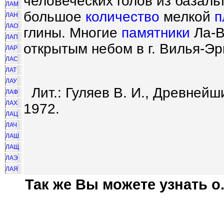
человеческих голов из базаль
ЛАМ
большое
количество
мелкой
п
ЛАН
ЛАО
глины. Многие
памятники
Ла-В
ЛАП
открытым небом в г. Вилья-Эр
ЛАР
ЛАС
ЛАТ
ЛАУ
Лит.: Гуляев В. И., Древней
ЛАФ
ЛАХ
1972.
ЛАЦ
ЛАЧ
ЛАШ
ЛАЩ
ЛАЭ
ЛАЯ
Так же Вы можете узнать о.