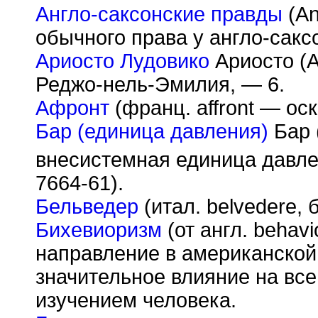
Англо-саксонские правды
(An
обычного права у англо-сакс
Ариосто Лудовико
Ариосто (Ar
Реджо-нель-Эмилия, — 6.
Афронт
(франц. affront — оск
Бар (единица давления)
Бар (
внесистемная единица давле
7664-61).
Бельведер
(итал. belvedere,
Бихевиоризм
(от англ. behav
направление в американской
значительное влияние на вс
изучением человека.