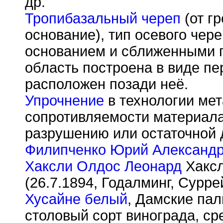
др.
Тропибазальный череп
(от гр
основание), тип осевого чер
основанием и сближенными 
область построена в виде пе
расположен позади неё.
Упрочнение
в технологии ме
сопротивляемости материала
разрушению или остаточной
Филипченко Юрий Александ
Хаксли Олдос Леонард
Хаксл
(26.7.1894, Годалминг, Сурре
Хусайне белый
, Дамские пал
столовый сорт винограда, ср