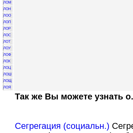
ЛОМ
ЛОН
ЛОО
ЛОП
ЛОР
ЛОС
ЛОТ
ЛОУ
ЛОФ
ЛОХ
ЛОЦ
ЛОШ
ЛОЩ
ЛОЯ
Так же Вы можете узнать о.
Сегрегация (социальн.)
Сегре