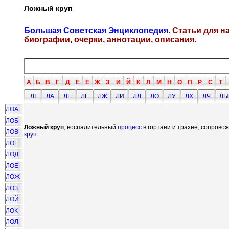
Ложный круп
Большая Советская Энциклопедия
. Статьи для 
биографии, очерки, аннотации, описания.
А
Б
В
Г
Д
Е
Ё
Ж
З
И
Й
К
Л
М
Н
О
П
Р
С
Т
ЛI
ЛА
ЛЕ
ЛЁ
ЛЖ
ЛИ
ЛЛ
ЛО
ЛУ
ЛХ
ЛЧ
ЛЫ
ЛОА
ЛОБ
Ложный круп
, воспалительный
процесс
в гортани и трахее, сопров
ЛОВ
круп
.
ЛОГ
ЛОД
ЛОЕ
ЛОЖ
ЛОЗ
ЛОЙ
ЛОК
ЛОЛ