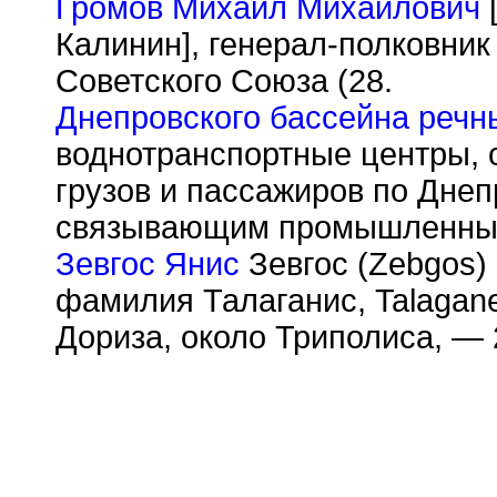
Громов Михаил Михайлович
[
Калинин], генерал-полковник
Советского Союза (28.
Днепровского бассейна речн
воднотранспортные центры, 
грузов и пассажиров по Днеп
связывающим промышленные
Зевгос Янис
Зевгос (Zebgos)
фамилия Талаганис, Talagane
Дориза, около Триполиса, — 