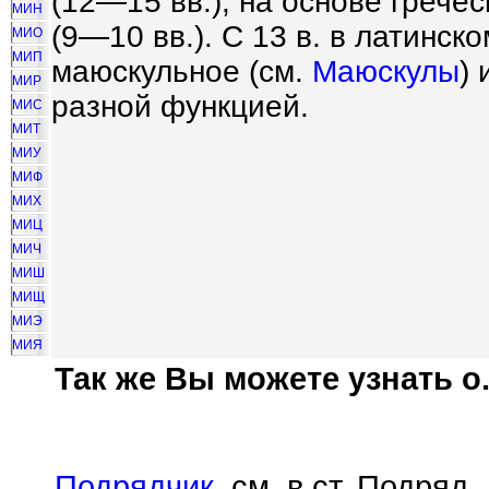
(12—15 вв.); на основе грече
МИН
(9—10 вв.). С 13 в. в латинс
МИО
МИП
маюскульное (см.
Маюскулы
)
МИР
разной функцией.
МИС
МИТ
МИУ
МИФ
МИХ
МИЦ
МИЧ
МИШ
МИЩ
МИЭ
МИЯ
Так же Вы можете узнать о.
Подрядчик
, см. в ст. Подряд.