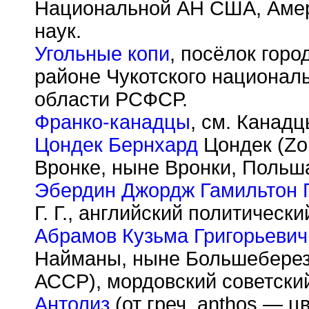
Национальной АН США, Амер
наук.
Угольные копи
, посёлок горо
районе Чукотского националь
области РСФСР.
Франко-канадцы
, см. Канадц
Цондек Бернхард
Цондек (Zon
Вронке, ныне Вронки, Польша
Эбердин Джордж Гамильтон 
Г. Г., английский политически
Абрамов Кузьма Григорьевич
Найманы, ныне Большеберез
АССР), мордовский советский
Антолиз
(от греч. anthos — ц