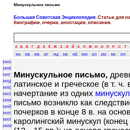
Минускульное письмо
Большая Советская Энциклопедия
. Статьи для 
биографии, очерки, аннотации, описания.
А
Б
В
Г
Д
Е
Ё
Ж
З
И
Й
К
Л
М
Н
О
П
Р
С
Т
МА
МБ
МВ
МГ
МД
МЕ
МЁ
МЖ
МЗ
МИ
МК
МЛ
МИА
МИВ
Минускульное письмо,
древн
МИГ
МИД
латинское и греческое (в т. ч
МИЕ
начертание из одних
минускул
МИЗ
письмо возникло как следств
МИИ
МИЙ
почерков в конце 8 в. на осно
МИК
каролингский минускул (конец 
МИЛ
МИМ