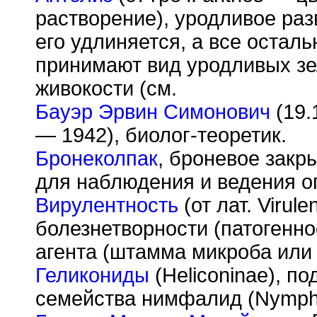
растворение), уродливое раз
его удлиняется, а все остал
принимают вид уродливых зе
живокости (см.
Бауэр Эрвин Симонович
(19.
— 1942), биолог-теоретик.
Бронеколпак
, броневое закр
для наблюдения и ведения о
Вирулентность
(от лат. Virul
болезнетворности (патогенно
агента (штамма микроба или 
Геликониды
(Heliconinae), п
семейства нимфалид (Nympha