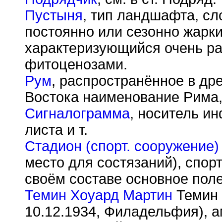
Пустыня
, тип ландшафта, сл
постоянно или сезонно жарк
характеризующийся очень р
фитоценозами.
Рум
, распространённое в др
Востока наименование Рима,
Сигналограмма
, носитель и
листа и т.
Стадион (спорт. сооружение)
место для состязаний), спо
своём составе основное поле 
Темин Хоуард Мартин
Темин 
10.12.1934, Филадельфия), а