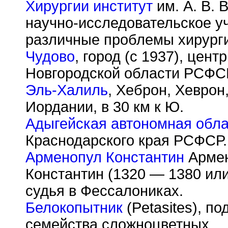
Хирургии институт
им. А. В.
научно-исследовательское 
различные проблемы хирург
Чудово
, город (с 1937), цен
Новгородской области РСФС
Эль-Халиль
, Хеброн, Хеврон
Иордании, в 30 км к Ю.
Адыгейская автономная обла
Краснодарского края РСФСР.
Арменопул Константин
Армен
Константин (1320 — 1380 или
судья в Фессалониках.
Белокопытник
(Petasites), п
семейства сложноцветных.