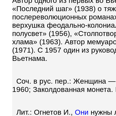
Автор одного из первых во В
«Последний шаг» (1938) о тяж
послереволюционных романах
верхушка феодально-колониал
полусвет» (1956), «Столпотво
хлама» (1963). Автор мемуар
(1971). С 1957 один из руков
Вьетнама.
Соч. в рус. пер.: Женщина — 
1960; Заколдованная монета. 
Лит.: Огнетов И.,
Они
нужны 