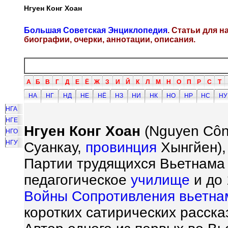
Нгуен Конг Хоан
Большая Советская Энциклопедия
. Статьи для 
биографии, очерки, аннотации, описания.
А
Б
В
Г
Д
Е
Ё
Ж
З
И
Й
К
Л
М
Н
О
П
Р
С
Т
НА
НГ
НД
НЕ
НЁ
НЗ
НИ
НК
НО
НР
НС
НУ
НГА
НГЕ
Нгуен Конг Хоан
(Nguyen C
ô
НГО
НГУ
Суанкау,
провинция
Хынгйен),
Партии трудящихся Вьетнама (
педагогическое
училище
и до 
Войны Сопротивления вьетна
коротких сатирических расска