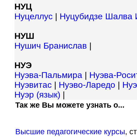
НУЦ
Нуцеллус
|
Нуцубидзе Шалва 
НУШ
Нушич Бранислав
|
НУЭ
Нуэва-Пальмира
|
Нуэва-Роси
Нуэвитас
|
Нуэво-Ларедо
|
Нуэ
Нуэр (язык)
|
Так же Вы можете узнать о...
Высшие педагогические курсы
, с