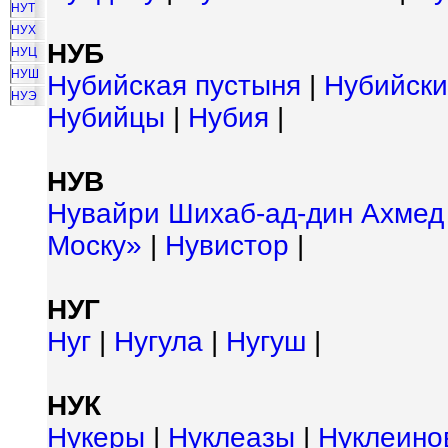
НУТ
НУХ
НУБ
НУЦ
НУШ
Нубийская пустыня
|
Нубийски
НУЭ
Нубийцы
|
Нубия
|
НУВ
Нувайри Шихаб-ад-дин Ахмед
Моску»
|
Нувистор
|
НУГ
Нуг
|
Нугула
|
Нугуш
|
НУК
Нукеры
|
Нуклеазы
|
Нуклеино