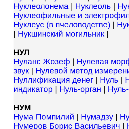
Нуклеолонема
|
Нуклеоль
|
Ну
Нуклеофильные и электрофил
Нуклеус (в пчеловодстве)
|
Ну
|
Нукшинский могильник
|
НУЛ
Нуланс Жозеф
|
Нулевая мор
звук
|
Нулевой метод измерен
Нуллификация денег
|
Нуль
|
индикатор
|
Нуль-орган
|
Нуль-
НУМ
Нума Помпилий
|
Нумадзу
|
Н
Нумеров Борис Васильевич
|