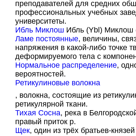
преподавателей для средних об
профессиональных учебных заве
университеты.
Ибль Миклош
Ибль (Ybl) Миклош 
Ламе постоянные
, величины, св
напряжения в какой-либо точке т
деформируемого тела с компонен
Нормальное распределение
, од
вероятностей.
Ретикулиновые волокна
, волокна, состоящие из ретикули
ретикулярной ткани.
Тихая Сосна
, река в Белгородск
правый приток р.
Щек
, один из трёх братьев-князей