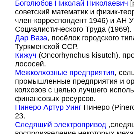
Боголюбов Николай Николаевич
[
советский математик и физик-тео
член-корреспондент 1946) и АН У
Социалистического Труда (1969).
Дар Ваза
, посёлок городского ти
Туркменской ССР.
Кижуч
(Oncorhynchus kisutch), п
лососей.
Межколхозные предприятия
, сел
промышленные предприятия и ор
колхозов с целью лучшего испол
финансовых ресурсов.
Пинеро Артур Уинг
Пинеро (Pinero
23.
Следящий электропривод
,следя
воспроизведение некоторых мех