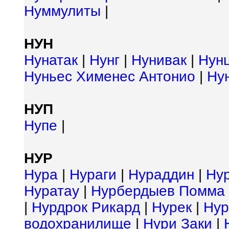
Нуммулиты
|
НУН
Нунатак
|
Нунг
|
Нунивак
|
Нун
Нуньес Хименес Антонио
|
Ну
НУП
Нупе
|
НУР
Нура
|
Нураги
|
Нураддин
|
Ну
Нуратау
|
Нурбердыев Помма
|
Нурдрок Рикард
|
Нурек
|
Нур
водохранилище
|
Нури Заки
|