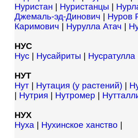
Нуристан
|
Нуристанцы
|
Нурл
Джемаль-эд-Динович
|
Нуров 
Каримович
|
Нурулла Атач
|
Н
НУС
Нус
|
Нусайриты
|
Нусратулла
НУТ
Нут
|
Нутация (у растений)
|
Н
|
Нутрия
|
Нутромер
|
Нутталл
НУХ
Нуха
|
Нухинское ханство
|