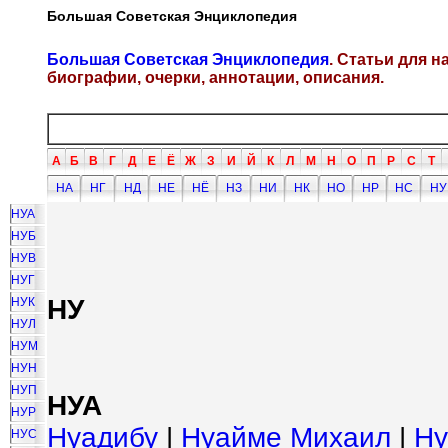
Большая Советская Энциклопедия
Большая Советская Энциклопедия
. Статьи для 
биографии, очерки, аннотации, описания.
А
Б
В
Г
Д
Е
Ё
Ж
З
И
Й
К
Л
М
Н
О
П
Р
С
Т
НА
НГ
НД
НЕ
НЁ
НЗ
НИ
НК
НО
НР
НС
НУ
НУА
НУБ
НУВ
НУГ
НУ
НУК
НУЛ
НУМ
НУН
НУП
НУА
НУР
Нуадибу
|
Нуайме Михаил
|
Ну
НУС