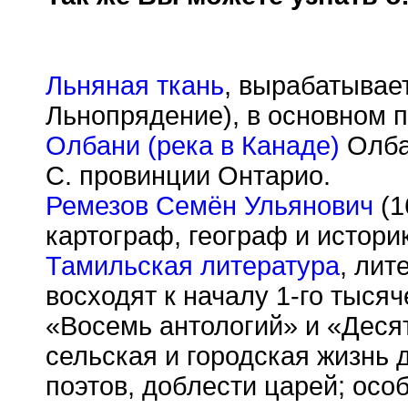
Льняная ткань
, вырабатывае
Льнопрядение), в основном 
Олбани (река в Канаде)
Олбан
С. провинции Онтарио.
Ремезов Семён Ульянович
(1
картограф, географ и истори
Тамильская литература
, лит
восходят к началу 1-го тыся
«Восемь антологий» и «Десят
сельская и городская жизнь 
поэтов, доблести царей; ос