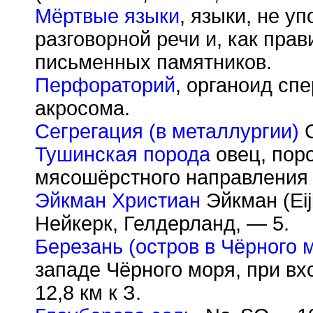
Мёртвые языки
, языки, не у
разговорной речи и, как пра
письменных памятников.
Перфораторий
, органоид спе
акросома.
Сегрегация (в металлургии)
С
Тушинская порода
овец, пор
мясошёрстного направления 
Эйкман Христиан
Эйкман (Eij
Нейкерк, Гелдерланд, — 5.
Березань (остров в Чёрного м
западе Чёрного моря, при вх
12,8 км к З.