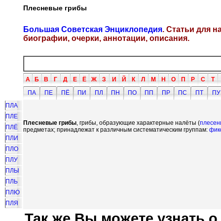
Плесневые грибы
Большая Советская Энциклопедия
. Статьи для 
биографии, очерки, аннотации, описания.
А
Б
В
Г
Д
Е
Ё
Ж
З
И
Й
К
Л
М
Н
О
П
Р
С
Т
ПА
ПЕ
ПЁ
ПИ
ПЛ
ПН
ПО
ПП
ПР
ПС
ПТ
ПУ
ПЛА
ПЛЕ
Плесневые грибы
, грибы, образующие характерные налёты (
плесен
ПЛЁ
предметах; принадлежат к различным систематическим группам:
фик
ПЛИ
ПЛО
ПЛУ
ПЛЫ
ПЛЬ
ПЛЮ
ПЛЯ
Так же Вы можете узнать о.