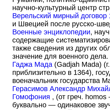
научно-культурный центр ст
Верельский мирный договор 
и Швецией после русско-шве
Военные энциклопедии
, нау
содержащие систематизирова
также сведения из других о
значение для военного дела.
Гаджа Мада
(Gadjah Mada) (г
приблизительно в 1364), гос
военачальник государства М
Герасимов Александр Михай
Гомофония
, (от греч. homos
буквально — одинаковое звуч