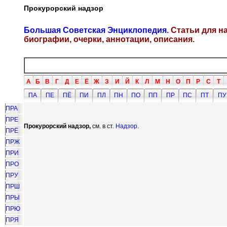
Прокурорский надзор
Большая Советская Энциклопедия
. Статьи для 
биографии, очерки, аннотации, описания.
А
Б
В
Г
Д
Е
Ё
Ж
З
И
Й
К
Л
М
Н
О
П
Р
С
Т
ПА
ПЕ
ПЁ
ПИ
ПЛ
ПН
ПО
ПП
ПР
ПС
ПТ
ПУ
ПРА
ПРЕ
Прокурорский надзор,
см. в ст.
Надзор
.
ПРЁ
ПРЖ
ПРИ
ПРО
ПРУ
ПРШ
ПРЫ
ПРЮ
ПРЯ