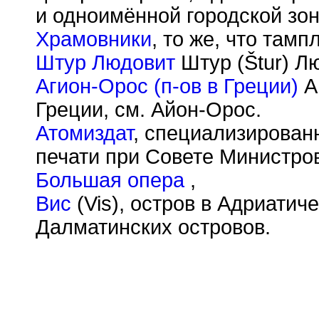
и одноимённой городской зо
Храмовники
, то же, что тамп
Штур Людовит
Штур (
Š
tur) Л
Агион-Орос (п-ов в Греции)
А
Греции, см. Айон-Орос.
Атомиздат
, специализирован
печати при Совете Министро
Большая опера
,
Вис
(Vis), остров в Адриатич
Далматинских островов.