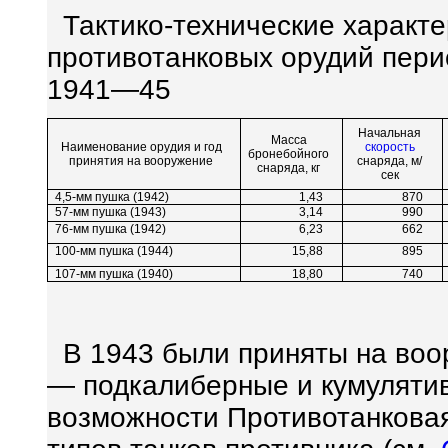
Тактико-технические характе
противотанковых орудий пер
1941—45
Начальная
Масса
Наименование орудия и год
скорость
бронебойного
принятия на вооружение
снаряда, м/
снаряда, кг
сек
4,5-мм пушка (1942)
1,43
870
57-мм пушка (1943)
3,14
990
76-мм пушка (1942)
6,23
662
100-мм пушка (1944)
15,88
895
107-мм пушка (1940)
18,80
740
В 1943 были приняты на воо
— подкалиберные и кумуляти
возможности Противотанковая