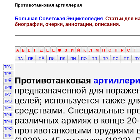
Противотанковая артиллерия
Большая Советская Энциклопедия
. Статьи для 
биографии, очерки, аннотации, описания.
А
Б
В
Г
Д
Е
Ё
Ж
З
И
Й
К
Л
М
Н
О
П
Р
С
Т
ПА
ПЕ
ПЁ
ПИ
ПЛ
ПН
ПО
ПП
ПР
ПС
ПТ
ПУ
ПРА
ПРЕ
Противотанковая
артиллер
ПРЁ
ПРЖ
предназначенной для поражен
ПРИ
целей; используется также дл
ПРО
средствами. Специальные про
ПРУ
ПРШ
различных армиях в конце 20-х
ПРЫ
противотанковыми орудиями 
ПРЮ
ПРЯ