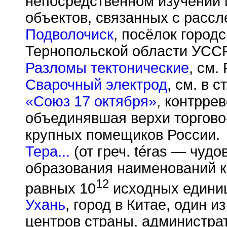
непосредственном изучении 
объектов, связанных с расс
Подволочиск
, посёлок городс
Тернопольской области УССР
Разломы тектонические
, см.
Сварочный электрод
, см. в 
«Союз 17 октября»
, контрре
объединявшая верхи торгов
крупных помещиков России.
Тера...
(от греч. t
é
ras — чудо
образования наименований к
12
равных 10
исходных едини
Ухань
, город в Китае, один 
центров страны, администра