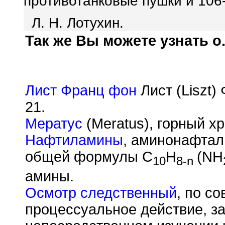
противотанковые пушки и 106-
Л. Н. Лотухин.
Так же Вы можете узнать о.
Лист Франц фон
Лист (Liszt)
21.
Мератус
(Meratus), горный хр
Нафтиламины
, аминонафтал
общей формулы C
H
(NH
10
8-
n
амины.
Осмотр следственный
, по с
процессуальное действие, 