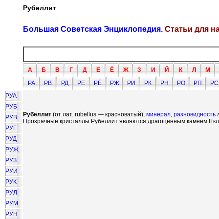
Рубеллит
Большая Советская Энциклопедия
. Статьи для 
А
Б
В
Г
Д
Е
Ё
Ж
З
И
Й
К
Л
М
РА
РВ
РД
РЕ
РЁ
РЖ
РИ
РК
РН
РО
РП
РС
РУА
РУБ
Рубеллит
(от лат. rubellus — красноватый),
минерал
,
разновидность
РУВ
Прозрачные кристаллы Рубеллит являются драгоценным камнем II кл
РУГ
РУД
РУЖ
РУЗ
РУИ
РУК
РУЛ
РУМ
РУН