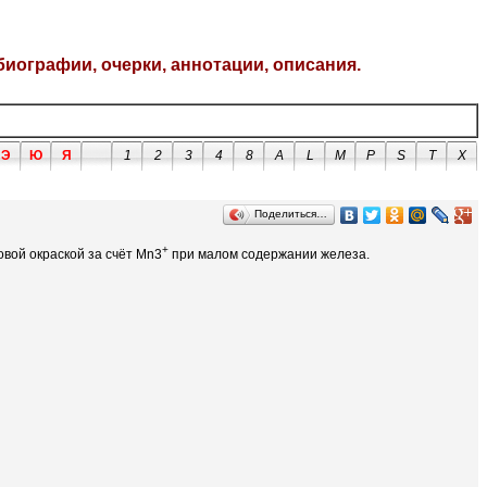
биографии, очерки, аннотации, описания.
Э
Ю
Я
1
2
3
4
8
A
L
M
P
S
T
X
Поделиться…
+
вой окраской за счёт Mn3
при малом содержании железа.