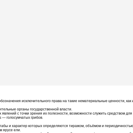
 обозначения исключительного права на такие нематериальные ценности, ка
ительные органы государственной власти.
 всех явлений с точки зрения их полезности, возможности служить средством дл
s — голосумчатых грибов.
штабы и характер которых определяются тиражом, объёмом и периодичностью
м ярусе ели.