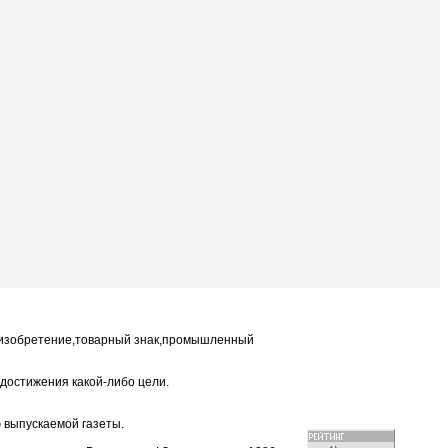
к изобретение,товарный знак,промышленный
я достижения какой-либо цели.
 выпускаемой газеты.