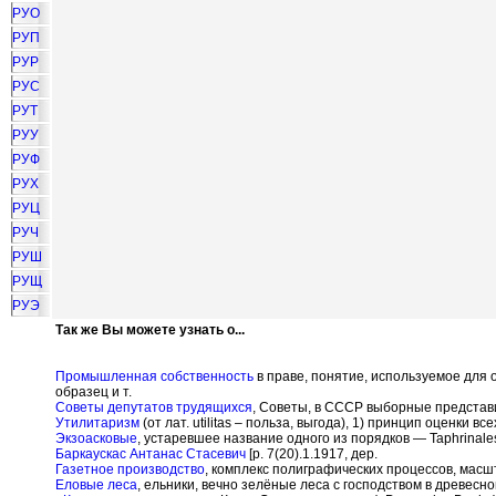
РУО
РУП
РУР
РУС
РУТ
РУУ
РУФ
РУХ
РУЦ
РУЧ
РУШ
РУЩ
РУЭ
Так же Вы можете узнать о...
Промышленная собственность
в праве, понятие, используемое для
образец и т.
Советы депутатов трудящихся
, Советы, в СССР выборные представ
Утилитаризм
(от лат. utilitas – польза, выгода), 1) принцип оценки
Экзоасковые
, устаревшее название одного из порядков — Taphrinale
Баркаускас Антанас Стасевич
[р. 7(20).1.1917, дер.
Газетное производство
, комплекс полиграфических процессов, мас
Еловые леса
, ельники, вечно зелёные леса с господством в древесно