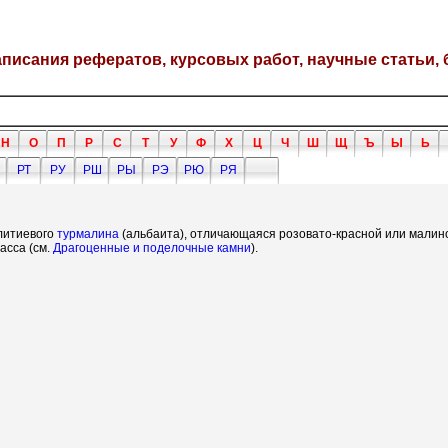
написания рефератов, курсовых работ, научные статьи, 
Н
О
П
Р
С
Т
У
Ф
Х
Ц
Ч
Ш
Щ
Ъ
Ы
Ь
РТ
РУ
РШ
РЫ
РЭ
РЮ
РЯ
литиевого
турмалина
(альбаита), отличающаяся розовато-красной или малино
асса (см.
Драгоценные и поделочные камни
).