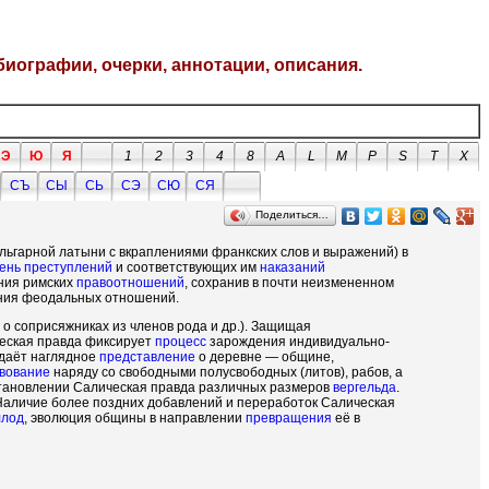
биографии, очерки, аннотации, описания.
Э
Ю
Я
1
2
3
4
8
A
L
M
P
S
T
X
СЪ
СЫ
СЬ
СЭ
СЮ
СЯ
Поделиться…
вульгарной латыни с вкраплениями франкских слов и выражений) в
ень
преступлений
и соответствующих им
наказаний
ния римских
правоотношений
, сохранив в почти неизмененном
ения феодальных отношений.
, о соприсяжниках из членов рода и др.). Защищая
лическая правда фиксирует
процесс
зарождения индивидуально-
 даёт наглядное
представление
о деревне — общине,
вование
наряду со свободными полусвободных (литов), рабов, а
тановлении Салическая правда различных размеров
вергельда
.
 Наличие более поздних добавлений и переработок Салическая
ллод
, эволюция общины в направлении
превращения
её в