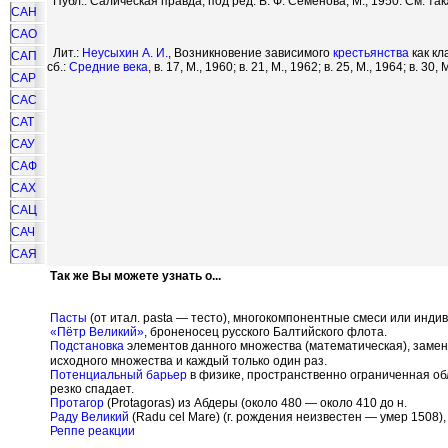
Публ.: Салическая правда, под ред. В. Ф. Семенова, М., 1950. См. так
САН
САО
Лит.:
Неусыхин А. И.
, Возникновение зависимого
крестьянства
как к
САП
сб.:
Средние века
, в. 17, М., 1960; в. 21, М., 1962; в. 25, М., 1964; в. 30, 
САР
САС
САТ
САУ
САФ
САХ
САЦ
САЧ
САЯ
Так же Вы можете узнать о...
Пасты
(от итал. pasta — тесто), многокомпонентные смеси или инди
«Пётр Великий»
, броненосец русского Балтийского флота.
Подстановка
элементов данного множества (математическая), замен
исходного множества и каждый только один раз.
Потенциальный барьер
в физике, пространственно ограниченная об
резко спадает.
Протагор
(Protagoras) из Абдеры (около 480 — около 410 до н.
Раду Великий
(Radu cel Mare) (г. рождения неизвестен — умер 1508),
Реппе реакции