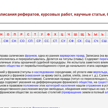
написания рефератов, курсовых работ, научные статьи, 
Н
О
П
Р
С
Т
У
Ф
Х
Ц
Ч
Ш
Щ
Ъ
Ы
Ь
СМ
СН
СО
СП
СР
СС
СТ
СУ
СФ
СХ
СЦ
СЧ
СШ
 права салических
франков
, одна из ранних
варварских правд
. Записана (на 
ополнялась и перерабатывалась. Делится на титулы (главы). Содержит
переч
азличные этапы архаичной судебной процедуры. Не испытала заметного влия
ского
общества
от первобытнообщинного строя до начального этапа зарожд
ий у франков (титулы о
наследовании
сородичами, об уплате ими
вергельда
вшуюся у франков (
наказания
за кражу скота, рабов, хлеба, сена и т. д.), Са
е участки мужским потомкам). Салическая правда (титул «о переселенцах»)
авда содержит указания на дифференциацию франкского
общества
, на
сущест
льном и правовом
положении
этих
категорий
населения
нашли
отражение
в ус
мущественного расслоения внутри свободных, обеднения некоторых из них.
франкском обществе за несколько столетий (
превращение
земли в полный
а