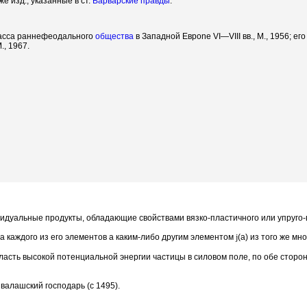
же изд., указанные в ст.
Варварские правды
.
ласса раннефеодального
общества
в Западной Евроne VI—VIII вв., М., 1956; е
М., 1967.
видуальные продукты, обладающие свойствами вязко-пластичного или упруго-
а каждого из его элементов а каким-либо другим элементом
j
(а) из того же м
ласть высокой потенциальной энергии частицы в силовом поле, по обе сторо
 валашский господарь (с 1495).