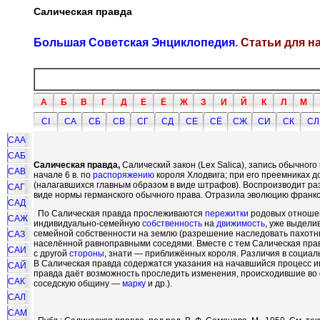
Салическая правда
Большая Советская Энциклопедия
. Статьи для 
А
Б
В
Г
Д
Е
Ё
Ж
З
И
Й
К
Л
М
СI
СА
СБ
СВ
СГ
СД
СЕ
СЁ
СЖ
СИ
СК
СЛ
САА
САБ
Салическая правда,
Салический закон (Lex Salica), запись обычного
САВ
начале 6 в. по
распоряжению
короля Хлодвига; при его преемниках д
(налагавшихся главным образом в виде штрафов). Воспроизводит р
САГ
виде нормы германского обычного права. Отразила эволюцию франк
САД
По Салическая правда прослеживаются
пережитки
родовых отношен
САЖ
индивидуально-семейную
собственность
на
движимость
, уже выдели
семейной собственности на землю (разрешение наследовать пахотны
САЗ
населённой равноправными соседями. Вместе с тем Салическая пр
САИ
с другой
стороны
, знати — приближённых короля. Различия в социа
В Салическая правда содержатся указания на начавшийся процесс и
САЙ
правда даёт возможность проследить изменения, происходившие во 
САК
соседскую общину —
марку
и др.).
САЛ
САМ