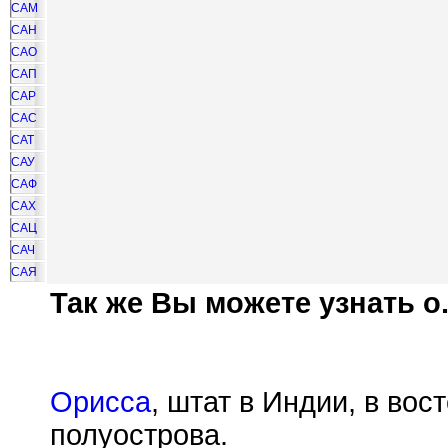
САМ
САН
САО
САП
САР
САС
САТ
САУ
САФ
САХ
САЦ
САЧ
САЯ
Так же Вы можете узнать о.
Орисса
, штат в Индии, в вос
полуострова.