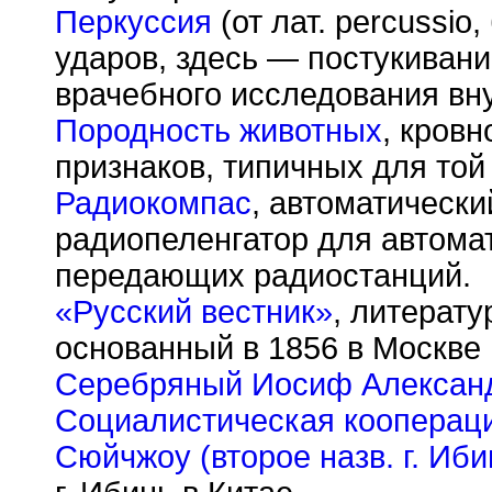
Перкуссия
(от лат. percussio
ударов, здесь — постукивани
врачебного исследования вну
Породность животных
, кровн
признаков, типичных для той
Радиокомпас
, автоматическ
радиопеленгатор для автома
передающих радиостанций.
«Русский вестник»
, литерат
основанный в 1856 в Москве
Серебряный Иосиф Алексан
Социалистическая коопераци
Сюйчжоу (второе назв. г. Иби