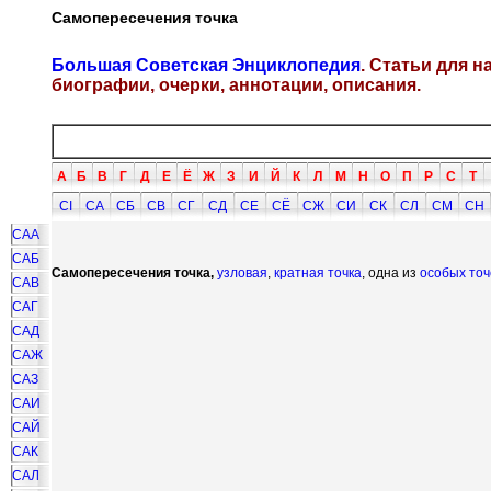
Самопересечения точка
Большая Советская Энциклопедия
. Статьи для 
биографии, очерки, аннотации, описания.
А
Б
В
Г
Д
Е
Ё
Ж
З
И
Й
К
Л
М
Н
О
П
Р
С
Т
СI
СА
СБ
СВ
СГ
СД
СЕ
СЁ
СЖ
СИ
СК
СЛ
СМ
СН
САА
САБ
Самопересечения точка,
узловая
,
кратная точка
, одна из
особых точ
САВ
САГ
САД
САЖ
САЗ
САИ
САЙ
САК
САЛ