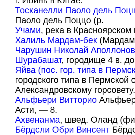
г. Ибинь в Китае.
Тосканелли Паоло дель Поц
Паоло дель Поццо (р.
Учами
, река в Красноярском
Халиль Мардам-бек
(Мардам-
Чарушин Николай Аполлонов
Шурабашат
, городище 4 в. до
Яйва (пос. гор. типа в Пермск
городского типа в Пермской
Александровскому горсовету
Альфьери Витторио
Альфьери 
Асти, — 8.
Ахвенанма
, швед. Оланд (ф
Бёрдсли Обри Винсент
Бёрдс