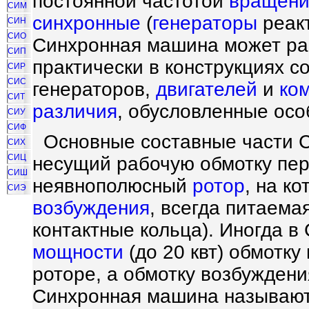
постоянной частотой
вращени
СИМ
синхронные
(
генераторы
реак
СИН
СИО
Синхронная машина может раб
СИП
практически в конструкциях 
СИР
СИС
генераторов,
двигателей
и
ко
СИТ
различия
, обусловленные осо
СИУ
СИФ
Основные составные части
СИХ
СИЦ
несущий рабочую обмотку пер
СИШ
неявнополюсный
ротор
, на к
СИЭ
возбуждения
, всегда питаема
контактные кольца). Иногда 
мощности
(до 20 квт) обмотк
роторе, а обмотку возбуждени
Синхронная машина называю