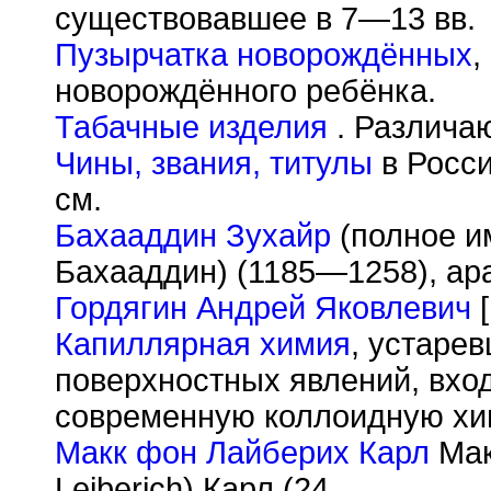
существовавшее в 7—13 вв.
Пузырчатка новорождённых
,
новорождённого ребёнка.
Табачные изделия
. Различаю
Чины, звания, титулы
в Росси
см.
Бахааддин Зухайр
(полное и
Бахааддин) (1185—1258), ара
Гордягин Андрей Яковлевич
[
Капиллярная химия
, устаре
поверхностных явлений, вход
современную коллоидную хи
Макк фон Лайберих Карл
Мак
Leiberich) Карл (24.