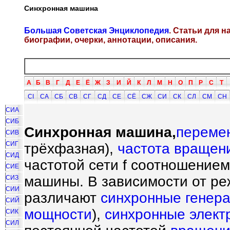
Синхронная машина
Большая Советская Энциклопедия
. Статьи для 
биографии, очерки, аннотации, описания.
А
Б
В
Г
Д
Е
Ё
Ж
З
И
Й
К
Л
М
Н
О
П
Р
С
Т
СI
СА
СБ
СВ
СГ
СД
СЕ
СЁ
СЖ
СИ
СК
СЛ
СМ
СН
СИА
СИБ
Синхронная машина,
переме
СИВ
СИГ
трёхфазная),
частота
вращен
СИД
частотой сети f соотношением
СИЕ
машины. В зависимости от р
СИЗ
СИИ
различают
синхронные генер
СИЙ
мощности
),
синхронные элект
СИК
СИЛ