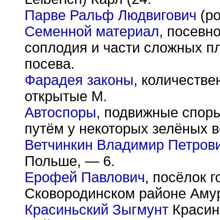
Парве Ральф Людвигович
(ро
Семенной материал
, посевн
соплодия и части сложных п
посева.
Фарадея законы
, количестве
открытые М.
Автоспоры
, подвижные спор
путём у некоторых зелёных 
Ветчинкин Владимир Петров
Польше, — 6.
Ерофей Павлович
, посёлок г
Сковородинском районе Аму
Красиньский Зыгмунт
Красинь