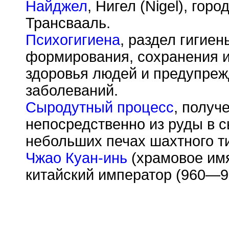
Найджел
, Нигел (Nigel), гор
Трансвааль.
Психогигиена
, раздел гигие
формирования, сохранения и
здоровья людей и предупреж
заболеваний.
Сыродутный процесс
, получ
непосредственно из руды в 
небольших печах шахтного т
Чжао Куан-инь
(храмовое имя
китайский император (960—97