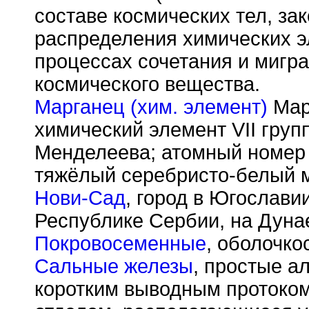
составе космических тел, за
распределения химических э
процессах сочетания и мигр
космического вещества.
Марганец (хим. элемент)
Марг
химический элемент VII гру
Менделеева; атомный номер 
тяжёлый серебристо-белый 
Нови-Сад
, город в Югослави
Республике Сербии, на Дуна
Покровосеменные
, оболочко
Сальные железы
, простые а
коротким выводным протоко