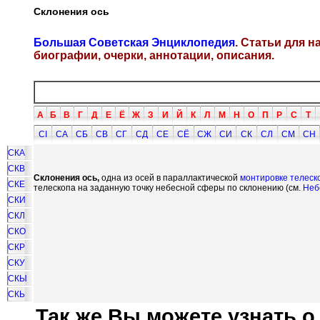
Склонения ось
Большая Советская Энциклопедия
. Статьи для 
биографии, очерки, аннотации, описания.
А
Б
В
Г
Д
Е
Ё
Ж
З
И
Й
К
Л
М
Н
О
П
Р
С
Т
СI
СА
СБ
СВ
СГ
СД
СЕ
СЁ
СЖ
СИ
СК
СЛ
СМ
СН
СКА
СКВ
Склонения ось,
одна из осей в параллактической
монтировке телеск
СКЕ
телескопа на заданную точку небесной сферы по склонению (см.
Неб
СКИ
СКЛ
СКО
СКР
СКУ
СКЫ
СКЬ
Так же Вы можете узнать о.