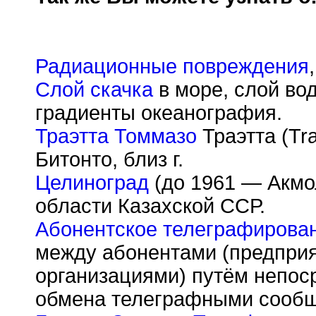
Радиационные повреждения
Слой скачка
в море, слой во
градиенты океанография.
Траэтта Томмазо
Траэтта (Tra
Битонто, близ г.
Целиноград
(до 1961 — Акмол
области Казахской ССР.
Абонентское телеграфирова
между абонентами (предпри
организациями) путём непос
обмена телеграфными сооб