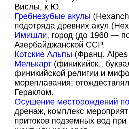
Вислы, к Ю.
Гребнезубые акулы
(Hexanch
подотряда древних акул (Hexa
Имишли
, город (до 1960 — п
Азербайджанской ССР.
Котские Альпы
(Франц. Alpes 
Мелькарт
(финикийск., буква
финикийской религии и мифол
мореплавания; отождествлял
Гераклом.
Осушение месторождений по
дренаж, комплекс мероприят
притоков подземных вод при 