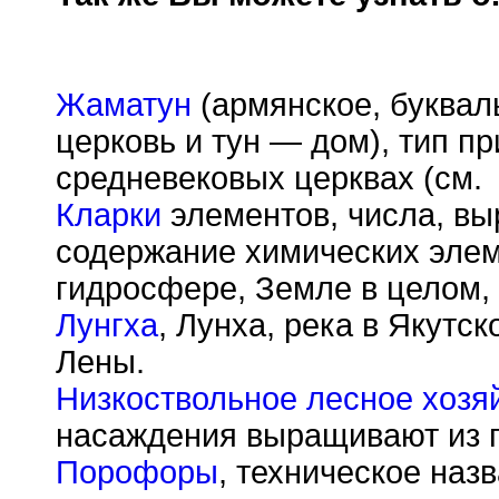
Жаматун
(армянское, буквал
церковь и тун — дом), тип п
средневековых церквах (см.
Кларки
элементов, числа, в
содержание химических элем
гидросфере, Земле в целом, 
Лунгха
, Лунха, река в Якутс
Лены.
Низкоствольное лесное хозя
насаждения выращивают из п
Порофоры
, техническое наз