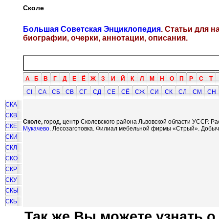
Сколе
Большая Советская Энциклопедия
. Статьи для 
биографии, очерки, аннотации, описания.
А
Б
В
Г
Д
Е
Ё
Ж
З
И
Й
К
Л
М
Н
О
П
Р
С
Т
СI
СА
СБ
СВ
СГ
СД
СЕ
СЁ
СЖ
СИ
СК
СЛ
СМ
СН
СКА
СКВ
Сколе,
город, центр Сколевского района Львовской области УССР. Ра
СКЕ
Мукачево
. Лесозаготовка. Филиал мебельной фирмы «Стрый». Добыча
СКИ
СКЛ
СКО
СКР
СКУ
СКЫ
СКЬ
Так же Вы можете узнать о.