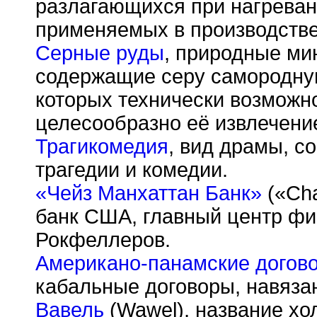
разлагающихся при нагреван
применяемых в производстве
Серные руды
, природные ми
содержащие серу самородную
которых технически возможн
целесообразно её извлечени
Трагикомедия
, вид драмы, 
трагедии и комедии.
«Чейз Манхаттан Банк»
(«Cha
банк США, главный центр фи
Рокфеллеров.
Американо-панамские догов
кабальные договоры, навяз
Вавель
(Wawel), название хо