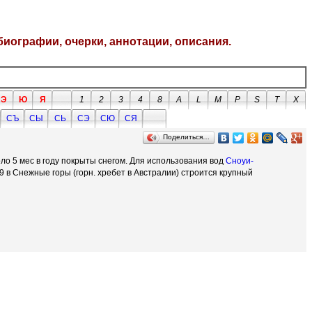
биографии, очерки, аннотации, описания.
Э
Ю
Я
1
2
3
4
8
A
L
M
P
S
T
X
СЪ
СЫ
СЬ
СЭ
СЮ
СЯ
Поделиться…
оло 5 мес в году покрыты снегом. Для использования вод
Сноуи-
49 в Снежные горы (горн. хребет в Австралии) строится крупный