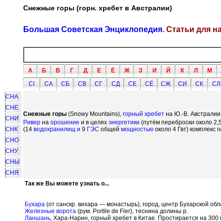
Снежные горы (горн. хребет в Австралии)
Большая Советская Энциклопедия
. Статьи для 
А
Б
В
Г
Д
Е
Ё
Ж
З
И
Й
К
Л
М
СI
СА
СБ
СВ
СГ
СД
СЕ
СЁ
СЖ
СИ
СК
СЛ
СНА
СНЕ
Снежные горы
(Snowy Mountains),
горный хребет
на Ю.-В. Австралии
СНИ
Ривер
на
орошение
и в целях
энергетики
(путём переброски около 2,5
СНК
(14
водохранилищ и
9
ГЭС
общей
мощностью
около 4 Гвт) комплекс 
СНО
СНУ
СНЫ
СНЯ
Так же Вы можете узнать о...
Бухара
(от санскр. вихара — монастырь), город, центр Бухарской обл
Железные ворота
(рум. Portile de Fier), теснина долины р.
Ланшань
, Хара-Нарин, горный хребет в Китае. Простирается на 300