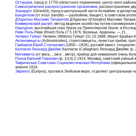
Осташков
, город (с 1770) областного подчинения, центр ского райо
Симпатрическое распространение организмов
, распространение дву
Хирардот
(Girardot), город в центральной части Колумбии, в департ
Бандитизм
(от итал. bandito — разбойник, бандит), в советском уг
Д'Адзельо Массимо Тапарелли
Д'Адзельо (d'Azeglio) Массимо Тапаре
Коммерческий расчёт
, метод ведения хозяйства путем соизмерения 
Народная
, высочайшая гора Урала на Приполярном Урале, в Иссле
Риве Поль
Риве (Rivet) Поль (7.5.1876, Вазиньи, Арденны, — 21.
Уилкинс Губерт
Уилкинс (Wilkins) Губерт (31.10.1888, Маунт-Брайан-
Актиномицеты
(Actinomicetes), стрептомицеты, лучистые грибки, гр
Гамбаров Юрий Степанович
(1850—1926), русский юрист, специалист
Каллагэн Леонард Джеймс
Каллагэн (Callaghan) Леонард Джеймс (р. 2
Мегомметр
(от мега..., ом и ...метр), прибор для измерения очень б
Попов Евгений Павлович
[р. 1(14).2.1914, Москва], советский учён
Таврическая Советская Социалистическая Республика
(официальное 
апреле 1918.
Эврипос
(
É
uripos), пролив в Эгейском море, отделяет центральную ча