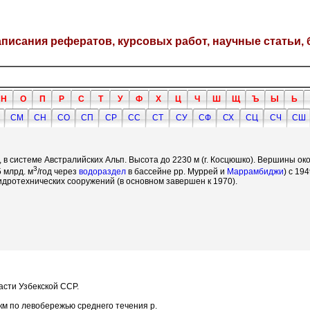
написания рефератов, курсовых работ, научные статьи, 
Н
О
П
Р
С
Т
У
Ф
Х
Ц
Ч
Ш
Щ
Ъ
Ы
Ь
СМ
СН
СО
СП
СР
СС
СТ
СУ
СФ
СХ
СЦ
СЧ
СШ
, в системе Австралийских Альп. Высота до 2230 м (г. Косцюшко). Вершины ок
3
 млрд. м
/год через
водораздел
в бассейне рр. Муррей и
Маррамбиджи
) с 19
гидротехнических сооружений (в основном завершен к 1970).
асти Узбекской ССР.
 км по левобережью среднего течения р.