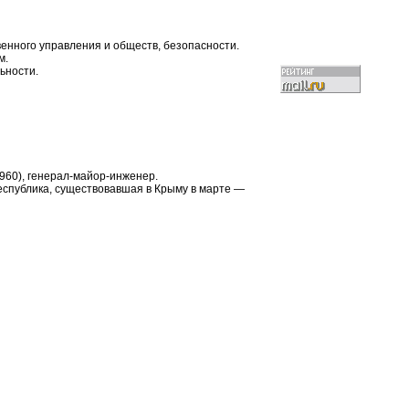
венного управления и обществ, безопасности.
м.
ьности.
1960), генерал-майор-инженер.
еспублика, существовавшая в Крыму в марте —