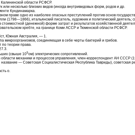
на Калининской области РСФСР.
х или несколько близких видов (иногда внутривидовых форм, родов и др.
аменте Кундинамарка.
оловном праве одно из наиболее опасных преступлений против основ государст
лли (1798—1866), итальянский писатель, художник и политический деятель; с
в стоимостной (денежной) форме затрат и результатов хозяйственной деятел
довательском хребте, на границе Коми АССР и Тюменской области РСФСР.
Ист, Южная Австралия, — 1.
уппа микроорганизмов, соединяющая в себе черты бактерий и грибов.
 по теории права.
7.3.
5
ольших (свыше 10
ом) электрических сопротивлений.
ый в области механики и процессов управления, член-корреспондент АН СССР (
название — Советская Социалистическая Республика Тавриды), советская р
сть о.