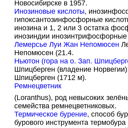
Новосибирске в 1957.
Инозиновые кислоты
, инозинфос
гипоксантозинфосфорные кислоты
инозина и 1, 2 или 3 остатка фо
инозиндии инозинтрифосфорные 
Лемерсье Луи Жан Непомюсен
Ле
Непомюсен (21.4.
Ньютон (гора на о. Зап. Шпицберг
Шпицберген (владение Норвегии)
Шпицберген (1712 м).
Ремнецветник
(Loranthus), род невысоких зелё
семейства ремнецветниковых.
Термическое бурение
, способ бу
бурового инструмента термобура 