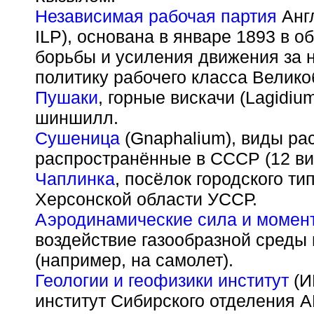
Независимая рабочая партия
Англ
ILP), основана в январе 1893 в 
борьбы и усиления движения за 
политику рабочего класса Велико
Пушаки
, горные вискачи (Lagidiu
шиншилл.
Сушеница
(Gnaphalium), виды ра
распространённые в СССР (12 ви
Чаплинка
, посёлок городского ти
Херсонской области УССР.
Аэродинамические сила и момен
воздействие газообразной среды
(например, на самолет).
Геологии и геофизики институт
(И
институт Сибирского отделения 