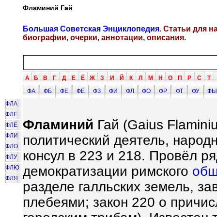
Фламиний Гай
Большая Советская Энциклопедия
. Статьи для 
биографии, очерки, аннотации, описания.
А
Б
В
Г
Д
Е
Ё
Ж
З
И
Й
К
Л
М
Н
О
П
Р
С
Т
ФА
ФБ
ФЕ
ФЁ
ФЗ
ФИ
ФЛ
ФО
ФР
ФТ
ФУ
ФЫ
ФЛА
ФЛЕ
Фламиний
Гай (Gaius Flaminiu
ФЛЁ
ФЛИ
политический деятель, народн
ФЛО
консул в 223 и 218. Провёл р
ФЛУ
демократизации римского
общ
ФЛЮ
ФЛЯ
разделе галльских земель, з
плебеями; закон 220 о причи