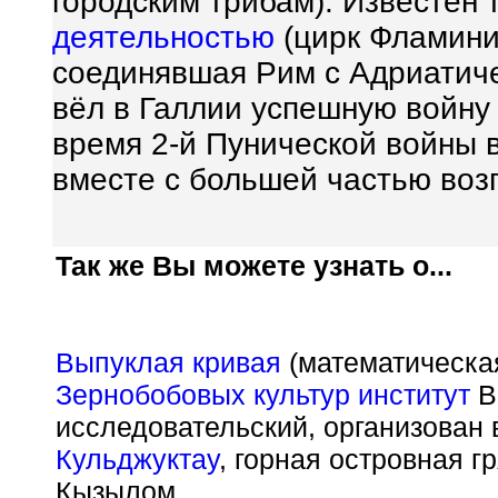
городским трибам). Известен
деятельностью
(цирк Фламини
соединявшая Рим с Адриатич
вёл в Галлии успешную войну
время 2-й Пунической войны 
вместе с большей частью воз
Так же Вы можете узнать о...
Выпуклая кривая
(математическая
Зернобобовых культур институт
В
исследовательский, организован 
Кульджуктау
, горная островная г
Кызылом.