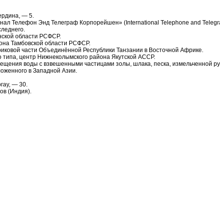
ердина, — 5.
л Телефон Энд Телеграф Корпорейшен» (International Telephone and Telegra
следнего.
инской области РСФСР.
йона Тамбовской области РСФСР.
ериковой части Объединённой Республики Танзании в Восточной Африке.
о типа, центр Нижнеколымского района Якутской АССР.
мещения воды с взвешенными частицами золы, шлака, песка, измельченной ру
ложенного в Западной Азии.
гау, — 30.
ов (Индия).