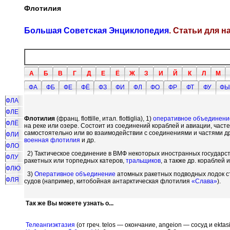
Флотилия
Большая Советская Энциклопедия
. Статьи для 
А
Б
В
Г
Д
Е
Ё
Ж
З
И
Й
К
Л
М
ФА
ФБ
ФЕ
ФЁ
ФЗ
ФИ
ФЛ
ФО
ФР
ФТ
ФУ
ФЫ
ФЛА
ФЛЕ
Флотилия
(франц. flottille, итал. flottiglia), 1)
оперативное объединени
ФЛЁ
на реке или озере. Состоит из соединений кораблей и авиации, час
самостоятельно или во взаимодействии с соединениями и частями др
ФЛИ
военная флотилия
и др.
ФЛО
2) Тактическое соединение в ВМФ некоторых иностранных государст
ФЛУ
ракетных или торпедных катеров,
тральщиков
, а также др. кораблей и
ФЛЮ
3)
Оперативное объединение
атомных ракетных подводных лодок с
ФЛЯ
судов (например, китобойная антарктическая флотилия
«Слава»
).
Так же Вы можете узнать о...
Телеангиэктазия
(от греч. telos — окончание, angeion — сосуд и ek