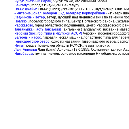
Чубук (снежный баран)
Чубук, то же, что снежный баран.
Бангалур
, город в Индии, см. Бенгалуру.
Гиббс Джеймс
Гиббс (Gibbs) Джеймс (23.12.1682, Футдисмир, близ Аб
«Интернэшонал Телефон Энд Телеграф Корпорёйшен»
«Интернэшона
Ледниковый ветер
, ветер, дующий над ледником вниз по течению по
Ноглики
, посёлок городского типа, центр Ногликского района Сахал
Рассказово
, город областного подчинения, центр Рассказовского ра
Танганьика (часть Танзании)
Танганьика (Tanganyika), название мат
Черский (пос. гор. типа в Якутской АССР)
Черский, посёлок городског
Багерный насос
, гидравлическая машина лопастного типа для пере
Генисаретское озеро
, одно из названий Тивериадского озера, распо
Имгыт
, река в Тюменской области РСФСР, левый приток р.
Ланг Арнольд
Ланг (Lang) Арнольд (18.6.1855, Офтринген, кантон Аар
Никобарцы
, группа племён, основное население Никобарских остров