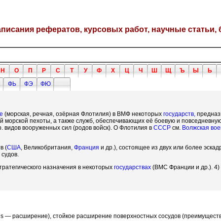
написания рефератов, курсовых работ, научные статьи, 
Н
О
П
Р
С
Т
У
Ф
Х
Ц
Ч
Ш
Щ
Ъ
Ы
Ь
ФЬ
ФЭ
ФЮ
е
(морская, речная, озёрная Флотилия) в ВМФ некоторых
государств,
предназ
тей морской пехоты, а также служб, обеспечивающих её боевую и повседневну
. видов вооруженных сил (родов войск). О Флотилия в
СССР
см.
Волжская во
в (
США
, Великобритания,
Франция
и др.), состоящее из двух или более эскад
 судов.
тратегического назначения в некоторых
государствах
(ВМС Франции и др.). 4
tasis — расширение), стойкое расширение поверхностных сосудов (преимущест