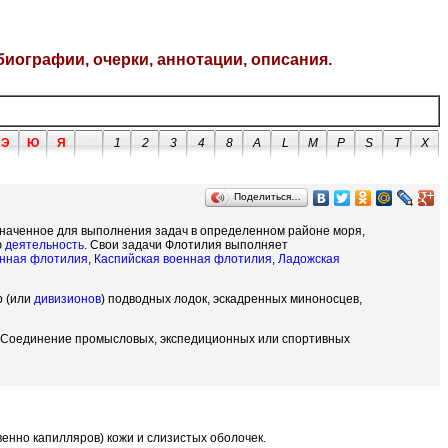
биографии, очерки, аннотации, описания.
Э
Ю
Я
1
2
3
4
8
A
L
M
P
S
T
X
Поделиться…
наченное для выполнения задач в определенном районе моря,
ю
деятельность
. Свои задачи Флотилия выполняет
енная флотилия
,
Каспийская военная флотилия
,
Ладожская
р (или
дивизионов
) подводных лодок, эскадренных миноносцев,
) Соединение промысловых, экспедиционных или спортивных
венно капилляров) кожи и слизистых оболочек.