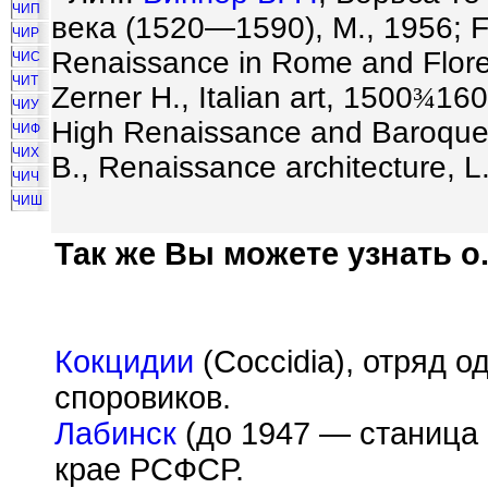
ЧИП
века (1520—1590), М., 1956; Fr
ЧИР
Renaissance in Rome and Flore
ЧИС
ЧИТ
Zerner H., Italian art, 1500
¾
160
ЧИУ
High Renaissance and Baroque s
ЧИФ
ЧИХ
B., Renaissance architecture, L
ЧИЧ
ЧИШ
Так же Вы можете узнать о.
Кокцидии
(Coccidia), отряд 
споровиков.
Лабинск
(до 1947 — станица 
крае РСФСР.