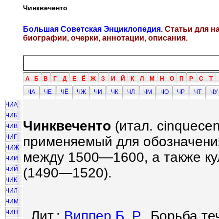
Чинквеченто
Большая Советская Энциклопедия
. Статьи для 
биографии, очерки, аннотации, описания.
А
Б
В
Г
Д
Е
Ё
Ж
З
И
Й
К
Л
М
Н
О
П
Р
С
Т
ЧА
ЧЕ
ЧЁ
ЧЖ
ЧИ
ЧК
ЧЛ
ЧМ
ЧО
ЧР
ЧТ
ЧУ
ЧИА
ЧИБ
Чинквеченто
(итал. cinquecen
ЧИВ
ЧИГ
применяемый для обозначени
ЧИЖ
между 1500—1600, а также к
ЧИИ
(1490—1520).
ЧИЙ
ЧИК
ЧИЛ
ЧИМ
Лит.:
Виппер Б. Р.
, Борьба т
ЧИН