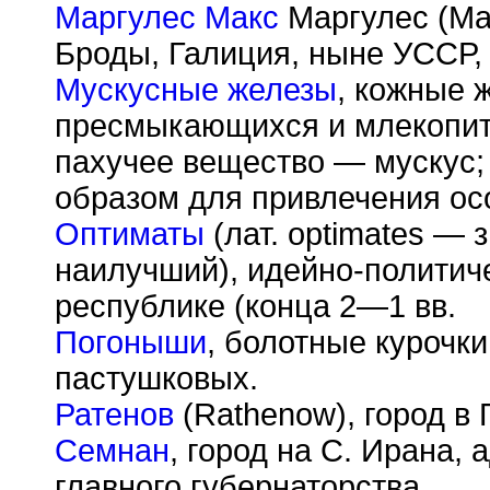
Маргулес Макс
Маргулес (Mar
Броды, Галиция, ныне УССР,
Мускусные железы
, кожные 
пресмыкающихся и млекопи
пахучее вещество — мускус;
образом для привлечения ос
Оптиматы
(лат. optimates — 
наилучший), идейно-политич
республике (конца 2—1 вв.
Погоныши
, болотные курочки
пастушковых.
Ратенов
(Rathenow), город в 
Семнан
, город на С. Ирана,
главного губернаторства .