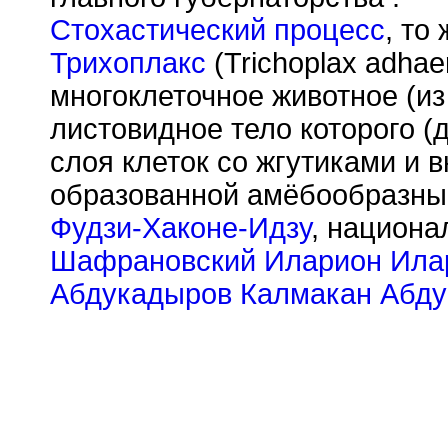
Стохастический процесс
, то
Трихоплакс
(Trichoplax adha
многоклеточное животное (из
листовидное тело которого (д
слоя клеток со жгутиками и 
образованной амёбообразны
Фудзи-Хаконе-Идзу
, национа
Шафрановский Иларион Ила
Абдукадыров Калмакан Абд