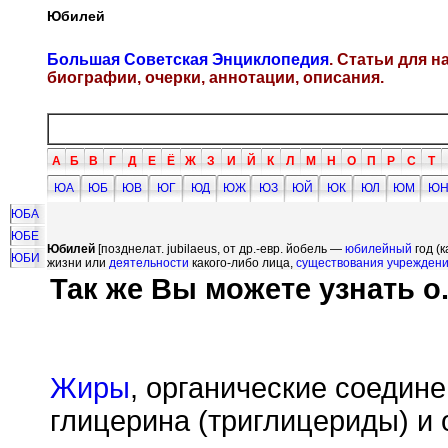
Юбилей
Большая Советская Энциклопедия
. Статьи для 
биографии, очерки, аннотации, описания.
А
Б
В
Г
Д
Е
Ё
Ж
З
И
Й
К
Л
М
Н
О
П
Р
С
Т
ЮА
ЮБ
ЮВ
ЮГ
ЮД
ЮЖ
ЮЗ
ЮЙ
ЮК
ЮЛ
ЮМ
Ю
ЮБА
ЮБЕ
Юбилей
[позднелат. jubilaeus, от др.-евр. йобель —
юбилейный
год (
ЮБИ
жизни или
деятельности
какого-либо лица,
существования
учрежден
Так же Вы можете узнать о.
Жиры
, органические соедин
глицерина (триглицериды) и