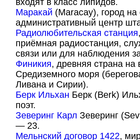
входят в класс липидов.
Маракай
(Maracay), город на
административный центр шта
Радиолюбительская станция
приёмная радиостанция, сл
связи или для наблюдения з
Финикия
, древняя страна на
Средиземного моря (берегов
Ливана и Сирии).
Берк Ильхан
Берк (Berk) Ильх
поэт.
Зеверинг Карл
Зеверинг (Seve
— 23.
Мельнский договор 1422
, ми