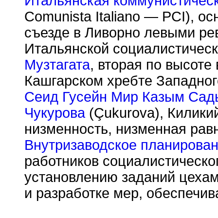
Итальянская коммунистическ
Comunista Italiano — PCI), о
съезде в Ливорно левыми р
Итальянской социалистическ
Музтагата
, вторая по высоте
Кашгарском хребте Западного
Сеид Гусейн Мир Казым Сад
Чукурова
(
Ç
ukurova), Килики
низменность, низменная рав
Внутризаводское планирова
работников социалистическо
установлению заданий цехам
и разработке мер, обеспечи