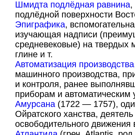
Шмидта подлёдная равнина
,
подлёдной поверхности Вост
Эпиграфика
, вспомогательн
изучающая надписи (преиму
средневековые) на твердых 
глине и т.
Автоматизация производства
машинного производства, пр
и контроля, ранее выполняв
приборам и автоматическим 
Амурсана
(1722 — 1757), оди
Ойратского ханства, деятель
освободительного движения 
Атлантида
(греч. Atlantis, род