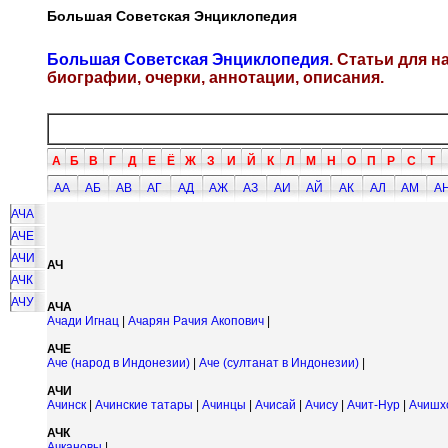
Большая Советская Энциклопедия
Большая Советская Энциклопедия
. Статьи для 
биографии, очерки, аннотации, описания.
А
Б
В
Г
Д
Е
Ё
Ж
З
И
Й
К
Л
М
Н
О
П
Р
С
Т
АА
АБ
АВ
АГ
АД
АЖ
АЗ
АИ
АЙ
АК
АЛ
АМ
А
АЧА
АЧЕ
АЧИ
АЧ
АЧК
АЧУ
АЧА
Ачади Игнац
|
Ачарян Рачия Акопович
|
АЧЕ
Аче (народ в Индонезии)
|
Аче (султанат в Индонезии)
|
АЧИ
Ачинск
|
Ачинские татары
|
Ачинцы
|
Ачисай
|
Ачису
|
Ачит-Нур
|
Ачишх
АЧК
Ачкановы
|