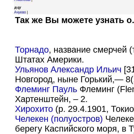
АЧУ
Ачуево
|
Так же Вы можете узнать о.
Торнадо
, название смерчей 
Штатах Америки.
Ульянов Александр Ильич
[3
Новгород, ныне Горький,— 8(
Флеминг Пауль
Флеминг (Flem
Хартенштейн, – 2.
Хирохито
(р. 29.4.1901, Токи
Челекен (полуостров)
Челеке
берегу Каспийского моря, в 