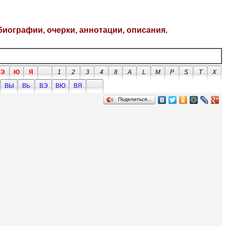
биографии, очерки, аннотации, описания.
Э
Ю
Я
1
2
3
4
8
A
L
M
P
S
T
X
ВЫ
ВЬ
ВЭ
ВЮ
ВЯ
Поделиться…