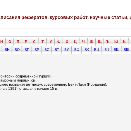
написания рефератов, курсовых работ, научные статьи, 
Н
О
П
Р
С
Т
У
Ф
Х
Ц
Ч
Ш
Щ
Ъ
Ы
Ь
ВН
ВО
ВП
ВР
ВС
ВТ
ВУ
ВФ
ВХ
ВЦ
ВЧ
ВШ
ВЩ
рритории современной Турции).
раморным морями; см.
ского названия Бетлехем, современного Бейт-Лахм (Иордания).
на в 1391), ставшая в начале 15 в.