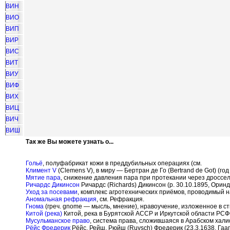
ВИН
ВИО
ВИП
ВИР
ВИС
ВИТ
ВИУ
ВИФ
ВИХ
ВИЦ
ВИЧ
ВИШ
Так же Вы можете узнать о...
Гольё
, полуфабрикат кожи в преддубильных операциях (см.
Климент V
(Clemens V), в миру — Бертран де Го (Bertrand de Got) (г
Мятие пара
, снижение давления пара при протекании через дроссел
Ричардс Дикинсон
Ричардс (Richards) Дикинсон (р. 30.10.1895, Ори
Уход за посевами
, комплекс агротехнических приёмов, проводимый н
Аномальная рефракция
, см. Рефракция.
Гнома
(греч. gnome — мысль, мнение), нравоучение, изложенное в ст
Китой (река)
Китой, река в Бурятской АССР и Иркутской области РСФ
Мусульманское право
, система права, сложившаяся в Арабском хали
Рёйс Фредерик
Рёйс, Рейш, Рюйш (Ruysch) Фредерик (23.3.1638, Гааг