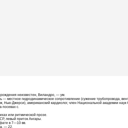
од рождения неизвестен, Виландро, — ум.
ь — местное гидродинамическое сопротивление (сужение трубопровода, венти
ндж, Нью-Джерси), американский кардиолог, член Национальной академии наук
а посевах с.
ихах или ритмической прозе.
СР, левый приток Ангары.
фате в 7—10 вв.
а, — 22.