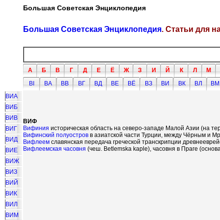
Большая Советская Энциклопедия
Большая Советская Энциклопедия
. Статьи для 
А
Б
В
Г
Д
Е
Ё
Ж
З
И
Й
К
Л
М
ВI
ВА
ВВ
ВГ
ВД
ВЕ
ВЁ
ВЗ
ВИ
ВК
ВЛ
ВМ
ВИА
ВИБ
ВИВ
ВИФ
Вифиния
историческая область на северо-западе Малой Азии (на те
ВИГ
Вифинский полуостров
в азиатской части Турции, между Чёрным и М
ВИД
Вифлеем
славянская передача греческой транскрипции древнееврей
Вифлеемская часовня
(чеш. Betlemska kaple), часовня в Праге (основа
ВИЕ
ВИЖ
ВИЗ
ВИЙ
ВИК
ВИЛ
ВИМ