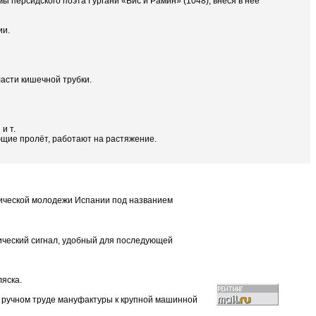
 персидского поэта Гургани «Вис и Рамин» (1048), внеся в неё
ии.
асти кишечной трубки.
и т.
ющие пролёт, работают на растяжение.
тической молодежи Испании под названием
тический сигнал, удобный для последующей
яска.
а ручном труде мануфактуры к крупной машинной