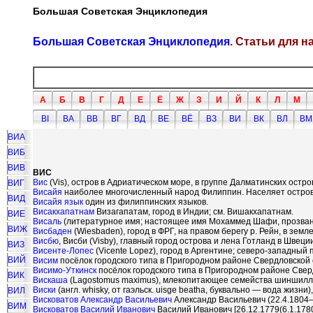
Большая Советская Энциклопедия
Большая Советская Энциклопедия
. Статьи для 
А
Б
В
Г
Д
Е
Ё
Ж
З
И
Й
К
Л
М
ВI
ВА
ВВ
ВГ
ВД
ВЕ
ВЁ
ВЗ
ВИ
ВК
ВЛ
ВМ
ВИА
ВИБ
ВИВ
ВИС
Вис
(Vis), остров в Адриатическом море, в группе Далматинских остро
ВИГ
Висайя
наиболее многочисленный народ Филиппин. Населяет остров
ВИД
Висайя язык
один из филиппинских языков.
Висакхапатнам
Визагапатам, город в Индии; см. Вишакхапатнам.
ВИЕ
Висаль
(литературное имя; настоящее имя Мохаммед Шафи, прозванн
ВИЖ
Висбаден
(Wiesbaden), город в ФРГ, на правом берегу р. Рейн, в земле
Висбю
, Висби (Visby), главный город острова и лена Готланд в Швеции
ВИЗ
Висенте-Лопес
(Vicente Lopez), город в Аргентине; северо-западны
ВИЙ
Висим
посёлок городского типа в Пригородном районе Свердловской
Висимо-Уткинск
посёлок городского типа в Пригородном районе Све
ВИК
Вискаша
(Lagostomus maximus), млекопитающее семейства шиншилло
Виски
(англ. whisky, от гаэльск. uisge beatha, буквально — вода жи
ВИЛ
Висковатов Александр Васильевич
Александр Васильевич (22.4.1804—
ВИМ
Висковатов Василий Иванович
Василий Иванович [26.12.1779(6.1.1780