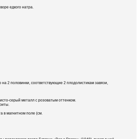
воре едкого натра.
о на 2 половинки, соответствующие 2 плодолистикам завязи,
ристо-серый металл с розоватым оттенком.
риты.
а в магнитном поле (см.