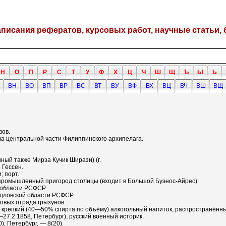
написания рефератов, курсовых работ, научные статьи, 
Н
О
П
Р
С
Т
У
Ф
Х
Ц
Ч
Ш
Щ
Ъ
Ы
Ь
ВН
ВО
ВП
ВР
ВС
ВТ
ВУ
ВФ
ВХ
ВЦ
ВЧ
ВШ
ВЩ
вов.
а центральной части Филиппинского архипелага.
ый также Мирза Кучик Ширази) (г.
 Гессен.
; порт.
й промышленный пригород столицы (входит в Большой Буэнос-Айрес).
 области РСФСР.
рдловской области РСФСР.
вых отряда грызунов.
зни), крепкий (40—50% спирта по объёму) алкогольный напиток, распространён
27.2.1858, Петербург), русский военный историк.
), Петербург, — 8(20).