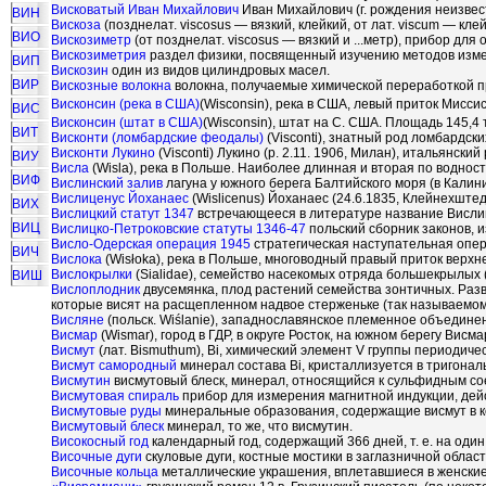
Висковатый Иван Михайлович
Иван Михайлович (г. рождения неизвес
ВИН
Вискоза
(позднелат. viscosus — вязкий, клейкий, от лат. viscum — к
ВИО
Вискозиметр
(от позднелат. viscosus — вязкий и ...метр), прибор для
Вискозиметрия
раздел физики, посвященный изучению методов изме
ВИП
Вискозин
один из видов цилиндровых масел.
ВИР
Вискозные волокна
волокна, получаемые химической переработкой 
Висконсин (река в США)
(Wisconsin), река в США, левый приток Мисси
ВИС
Висконсин (штат в США)
(Wisconsin), штат на С. США. Площадь 145,4 
ВИТ
Висконти (ломбардские феодалы)
(Visconti), знатный род ломбардски
Висконти Лукино
(Visconti) Лукино (р. 2.11. 1906, Милан), итальянски
ВИУ
Висла
(Wisla), река в Польше. Наиболее длинная и вторая по воднос
ВИФ
Вислинский залив
лагуна у южного берега Балтийского моря (в Кали
Вислиценус Йоханаес
(Wislicenus) Йоханаес (24.6.1835, Клейнехштедт
ВИХ
Вислицкий статут 1347
встречающееся в литературе название Висли
ВИЦ
Вислицко-Петроковские статуты 1346-47
польский сборник законов, 
Висло-Одерская операция 1945
стратегическая наступательная опер
ВИЧ
Вислока
(Wis
ł
oka), река в Польше, многоводный правый приток верхн
Вислокрылки
(Sialidae), семейство насекомых отряда большекрылых (
ВИШ
Вислоплодник
двусемянка, плод растений семейства зонтичных. Разв
которые висят на расщепленном надвое стерженьке (так называемо
Висляне
(польск. Wi
ś
lanie), западнославянское племенное объединен
Висмар
(Wismar), город в ГДР, в округе Росток, на южном берегу Висм
Висмут
(лат. Bismuthum), Bi, химический элемент V группы периодич
Висмут самородный
минерал состава Bi, кристаллизуется в тригона
Висмутин
висмутовый блеск, минерал, относящийся к сульфидным с
Висмутовая спираль
прибор для измерения магнитной индукции, дейс
Висмутовые руды
минеральные образования, содержащие висмут в ко
Висмутовый блеск
минерал, то же, что висмутин.
Високосный год
календарный год, содержащий 366 дней, т. е. на оди
Височные дуги
скуловые дуги, костные мостики в заглазничной облас
Височные кольца
металлические украшения, вплетавшиеся в женские