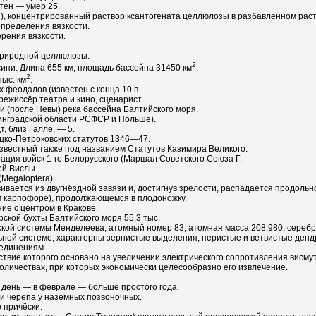
тен — умер 25.
лей), концентрированный раствор ксантогената целлюлозы в разбавленном раст
 определения вязкости.
рения вязкости.
природной целлюлозы.
2
сипи. Длина 655 км, площадь бассейна 31450 км
.
2
тыс. км
.
х феодалов (известен с конца 10 в.
й режиссёр театра и кино, сценарист.
ти (после Невы) река бассейна Балтийского моря.
нинградской области РСФСР и Польше).
, близ Галле, — 5.
цко-Петроковских статутов 1346—47.
известный также под названием Статутов Казимира Великого.
ация войск 1-го Белорусского (Маршал Советского Союза Г.
ей Вислы.
Megaloptera).
ивается из двугнёздной завязи и, достигнув зрелости, распадается продольн
м карпофоре), продолжающемся в плодоножку.
ие с центром в Кракове.
арской бухты Балтийского моря 55,3 тыс.
еской системы Менделеева; атомный номер 83, атомная масса 208,980; сереб
льной системе; характерны зернистые выделения, перистые и ветвистые денд
оединениям.
твие которого основано на увеличении электрического сопротивления висмут
личествах, при которых экономически целесообразно его извлечение.
н день — в феврале — больше простого года.
ти черепа у наземных позвоночных.
 причёски.