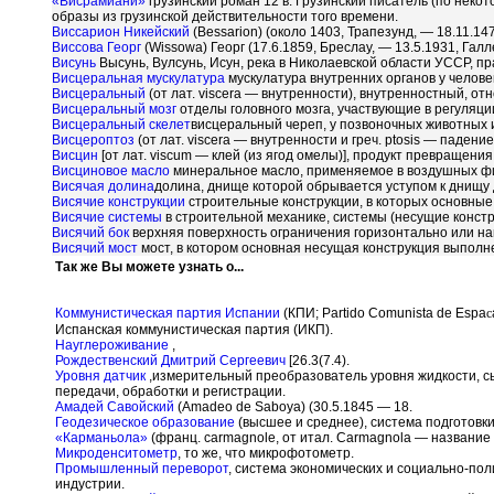
«Висрамиани»
грузинский роман 12 в. Грузинский писатель (по неко
образы из грузинской действительности того времени.
Виссарион Никейский
(Bessarion) (около 1403, Трапезунд, — 18.11.14
Виссова Георг
(Wissowa) Георг (17.6.1859, Бреслау, — 13.5.1931, Гал
Висунь
Высунь, Вулсунь, Исун, река в Николаевской области УССР, пр
Висцеральная мускулатура
мускулатура внутренних органов у челове
Висцеральный
(от лат. viscera — внутренности), внутренностный, о
Висцеральный мозг
отделы головного мозга, участвующие в регуляции
Висцеральный скелет
висцеральный череп, у позвоночных животных 
Висцероптоз
(от лат. viscera — внутренности и греч. ptosis — падени
Висцин
[от лат. viscum — клей (из ягод омелы)
], продукт превращения
Висциновое масло
минеральное масло, применяемое в воздушных фил
Висячая долина
долина, днище которой обрывается уступом к днищу д
Висячие конструкции
строительные конструкции, в которых основные 
Висячие системы
в строительной механике, системы (несущие констр
Висячий бок
верхняя поверхность ограничения горизонтально или на
Висячий мост
мост, в котором основная несущая конструкция выполнен
Так же Вы можете узнать о...
Коммунистическая партия Испании
(КПИ; Partido Comunista de Espa
с
Испанская коммунистическая партия (ИКП).
Науглероживание
,
Рождественский Дмитрий Сергеевич
[26.3(7.4).
Уровня датчик
,измерительный преобразователь уровня жидкости, сы
передачи, обработки и регистрации.
Амадей Савойский
(Amadeo de Saboya) (30.5.1845 — 18.
Геодезическое образование
(высшее и среднее), система подготовки
«Карманьола»
(франц. carmagnole, от итал. Carmagnola — название
Микроденситометр
, то же, что микрофотометр.
Промышленный переворот
, система экономических и социально-по
индустрии.