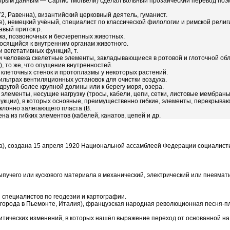
торым данным — Саргис Тмогвели) сделал вольный прозаический перевод поэмы
72, Равенна), византийский церковный деятель, гуманист.
ле), немецкий учёный, специалист по классической филологии и римской религ
авый приток р.
ка, позвоночных и бесчерепных животных.
тносящийся к внутренним органам животного.
 вегетативных функций, т.
и человека скелетные элементы, закладывающиеся в ротовой и глоточной обл
е), то же, что опущение внутренностей.
 клеточных стенок и протоплазмы у некоторых р
астений.
ьтрах вентиляционных установок для очистки воздуха.
ругой более крупной долины или к берегу моря, озера.
элементы, несущие нагрузку (тросы, кабели, цепи, сетки, листовые мембраны 
укции), в которых основные, преимущественно гибкие, элементы, перекрыва
клонно залегающего пласта (В.
а из гибких элементов (кабелей, канатов, цепей и др.
a), создана 15 апреля 1920 Национальной ассамблеей Федерации социалис
пучего или кускового материала в механический, электрический или пневма
 специалистов по геодезии и картографии.
 города в Пьемонте, Италия), французская народная революционная песня-пл
литических изменений, в которых нашёл выражение переход от основанной н