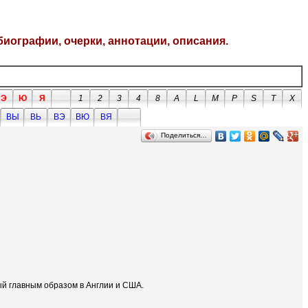
биографии, очерки, аннотации, описания.
Э
Ю
Я
1
2
3
4
8
A
L
M
P
S
T
X
ВЫ
ВЬ
ВЭ
ВЮ
ВЯ
Поделиться…
ный главным образом в Англии и США.