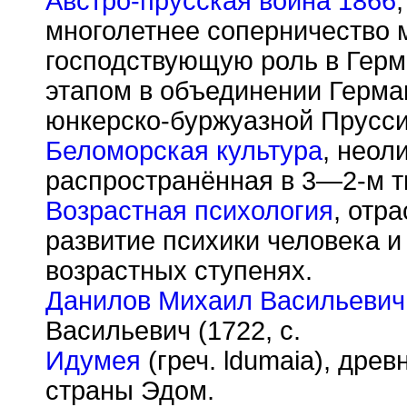
Австро-прусская война 1866
многолетнее соперничество 
господствующую роль в Гер
этапом в объединении Герма
юнкерско-буржуазной Прусси
Беломорская культура
, неол
распространённая в 3—2-м т
Возрастная психология
, отр
развитие психики человека и
возрастных ступенях.
Данилов Михаил Васильевич
Васильевич (1722, с.
Идумея
(греч. ldumaia), дре
страны Эдом.