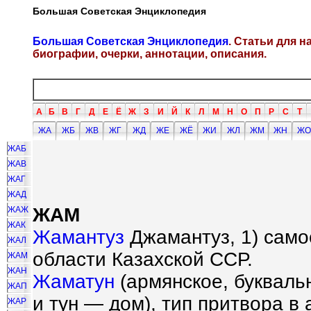
Большая Советская Энциклопедия
Большая Советская Энциклопедия
. Статьи для 
биографии, очерки, аннотации, описания.
А
Б
В
Г
Д
Е
Ё
Ж
З
И
Й
К
Л
М
Н
О
П
Р
С
Т
ЖА
ЖБ
ЖВ
ЖГ
ЖД
ЖЕ
ЖЁ
ЖИ
ЖЛ
ЖМ
ЖН
ЖО
ЖАБ
ЖАВ
ЖАГ
ЖАД
ЖАМ
ЖАЖ
ЖАК
Жамантуз
Джамантуз, 1) само
ЖАЛ
области Казахской ССР.
ЖАМ
ЖАН
Жаматун
(армянское, букваль
ЖАП
и тун — дом), тип притвора в
ЖАР