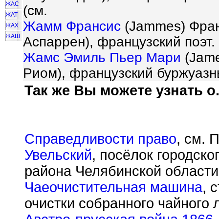
ЖАС
(см.
ЖАТ
Жамм Франсис
(Jammes) Франс
ЖАХ
ЖАШ
Аспаррен), французский поэт.
Жамс Эмиль Пьер Мари
(Jame
Риом), французский буржуазн
Так же Вы можете узнать о.
Справедливости право
, см. 
Увельский
, посёлок городско
района Челябинской област
Чаеочистительная машина
, 
очистки собранного чайного 