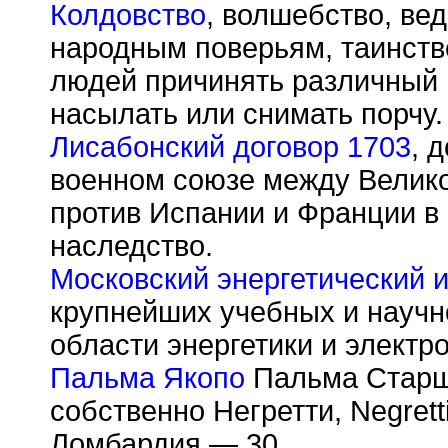
Колдовство
, волшебство, вед
народным поверьям, таинств
людей причинять различный в
насылать или снимать порчу.
Лисабонский договор 1703
, 
военном союзе между Велико
против Испании и Франции в
наследство.
Московский энергетический и
крупнейших учебных и научн
области энергетики и электр
Пальма Якопо
Пальма Старши
собственно Негретти, Negrett
Ломбардия,— 30.