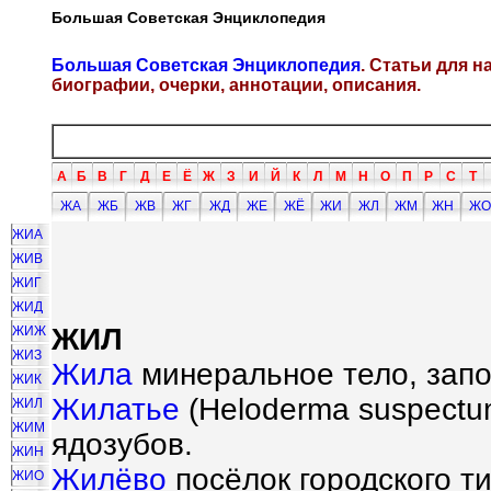
Большая Советская Энциклопедия
Большая Советская Энциклопедия
. Статьи для 
биографии, очерки, аннотации, описания.
А
Б
В
Г
Д
Е
Ё
Ж
З
И
Й
К
Л
М
Н
О
П
Р
С
Т
ЖА
ЖБ
ЖВ
ЖГ
ЖД
ЖЕ
ЖЁ
ЖИ
ЖЛ
ЖМ
ЖН
ЖО
ЖИА
ЖИВ
ЖИГ
ЖИД
ЖИЛ
ЖИЖ
ЖИЗ
Жила
минеральное тело, запо
ЖИК
Жилатье
(Heloderma suspectu
ЖИЛ
ЖИМ
ядозубов.
ЖИН
Жилёво
посёлок городского т
ЖИО