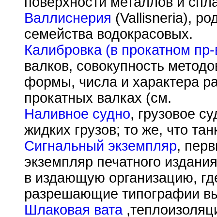
поверхности металлов и спл
Валлиснерия
(Vallisneria), р
семейства водокрасовых.
Калибровка (в прокатном пр-
валков, совокупность методо
формы, числа и характера р
прокатных валках (см.
Наливное судно
, грузовое с
жидких грузов; то же, что тан
Сигнальный экземпляр
, пер
экземпляр печатного издани
в издающую организацию, где
разрешающие типографии вы
Шлаковая вата
,теплоизоляц