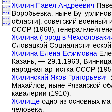
ЖИР
Жилин Павел Андреевич
Павел
ЖИС
Воробьевка, ныне Бутурлинов
ЖИТ
ЖИУ
области], советский военный 
ЖИФ
СССР (1968), генерал-лейтена
Жилина (город в Чехословаки
Словацкой Социалистической 
Жилина Елена Ефимовна
Елен
Казань, — 29.1.1963, Винница]
народная артистка СССР (195
Жилинский Яков Григорьевич
Михайлов, ныне Рязанской обл
кавалерии (1910).
Жилище
одно из основных ма
человека.