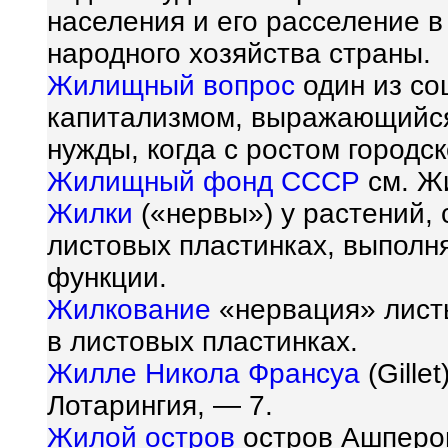
населения и его расселение в
народного хозяйства страны.
Жилищный вопрос
один из со
капитализмом, выражающийс
нужды, когда с ростом городск
Жилищный фонд СССР
см. Ж
Жилки
(«нервы») у растений, 
листовых пластинках, выпол
функции.
Жилкование
«нервация» листь
в листовых пластинках.
Жилле Никола Франсуа
(Gille
Лотарингия, — 7.
Жилой остров
остров Ашперон