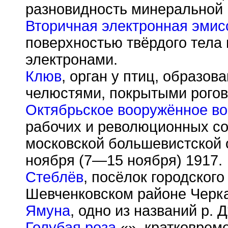
разновидность минеральной 
Вторичная электронная эмис
поверхностью твёрдого тела
электронами.
Клюв
, орган у птиц, образо
челюстями, покрытыми рого
Октябрьское вооружённое во
рабочих и революционных со
московской большевистской 
ноября (7—15 ноября) 1917.
Стеблёв
, посёлок городского
Шевченковском районе Черка
Ямуна
, одно из названий р. 
Голубая роза
«», кратковрем