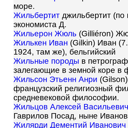
море.
Жильбертит
джильбертит (по 
экономиста Д.
Жильерон Жюль
(Gilli
é
ron) Жю
Жилькен Иван
(Gilkin) Иван (
1924, там же), бельгийский
Жильные породы
в петрограф
залегающие в земной коре в 
Жильсон Этьенн Анри
(Gilson
французский религиозный фил
средневековой философии.
Жильцов Алексей Васильеви
Гаврилов Посад, ныне Иванов
Жилярди Дементий Иванович