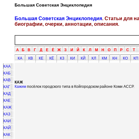
Большая Советская Энциклопедия
Большая Советская Энциклопедия
. Статьи для 
биографии, очерки, аннотации, описания.
А
Б
В
Г
Д
Е
Ё
Ж
З
И
Й
К
Л
М
Н
О
П
Р
С
Т
КА
КВ
КЕ
КЁ
КЗ
КИ
КЙ
КЛ
КМ
КН
КО
КП
КАА
КАБ
КАВ
КАЖ
Кажим
посёлок городского типа в Койгородском районе Коми АССР.
КАГ
КАД
КАЕ
КАЖ
КАЗ
КАИ
КАЙ
КАК