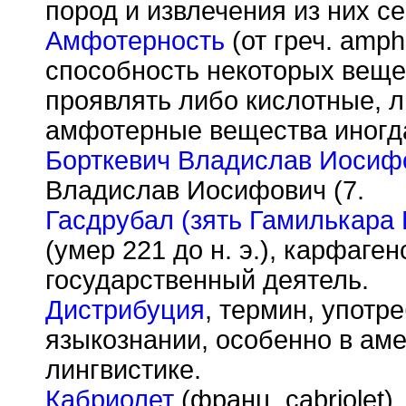
пород и извлечения из них с
Амфотерность
(от греч. amph
способность некоторых веще
проявлять либо кислотные, л
амфотерные вещества иногд
Борткевич Владислав Иосиф
Владислав Иосифович (7.
Гасдрубал (зять Гамилькара 
(умер 221 до н. э.), карфаге
государственный деятель.
Дистрибуция
, термин, употр
языкознании, особенно в ам
лингвистике.
Кабриолет
(франц. cabriolet)