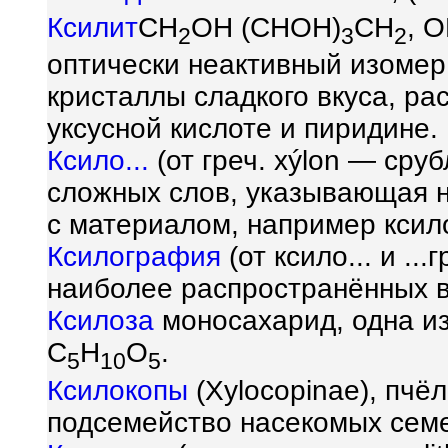
Ксилит
CH
OH (CHOH)
CH
, 
2
3
2
оптически неактивный изомер
кристаллы сладкого вкуса, рас
уксусной кислоте и пиридине.
Ксило...
(от греч. x
ý
lon — сруб
сложных слов, указывающая н
с материалом, например ксил
Ксилография
(от ксило... и ..
наиболее распространённых 
Ксилоза
моносахарид, одна и
C
H
O
.
5
10
5
Ксилокопы
(Xylocopinae), пчё
подсемейство насекомых сем