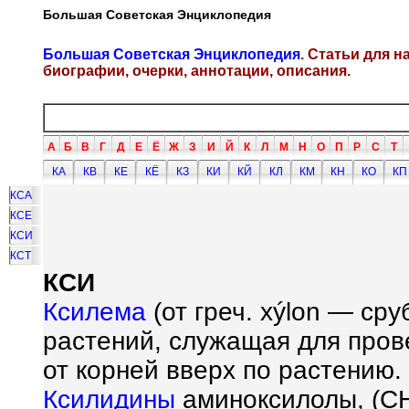
Большая Советская Энциклопедия
Большая Советская Энциклопедия
. Статьи для 
биографии, очерки, аннотации, описания.
А
Б
В
Г
Д
Е
Ё
Ж
З
И
Й
К
Л
М
Н
О
П
Р
С
Т
КА
КВ
КЕ
КЁ
КЗ
КИ
КЙ
КЛ
КМ
КН
КО
КП
КСА
КСЕ
КСИ
КСТ
КСИ
Ксилема
(от греч. x
ý
lon — сру
растений, служащая для пров
от корней вверх по растению.
Ксилидины
аминоксилолы, (C