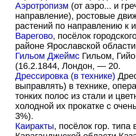
Аэротропизм
(от аэро... и гр
направление), ростовые дви
растений по направлению к и
Варегово
, посёлок городско
районе Ярославской области 
Гильом Джеймс
Гильом, Гийо
(16.2.1844, Лондон, — 20.
Дрессировка (в технике)
Дрес
выправлять) в технике, опер
тонких полос из стали и цве
холодной их прокатке с оче
3%).
Каиракты
, посёлок гор. типа