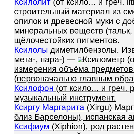
Ксилолит
(от ксило... и греч. 
строительный материал из см
опилок и древесной муки с д
минеральных веществ (тальк, 
щёлочестойких пигментов.
Ксилолы
диметилбензолы. Изв
мета-, пара-) —
Ксилометр (от
измерения объёма предмето
(первоначально главным обра
Ксилофон
(от ксило... и греч. 
музыкальный инструмент.
Ксиргу Маргарита
(Xirgu) Марг
близ Барселоны), испанская а
Ксифиум
(Xiphion), род расте