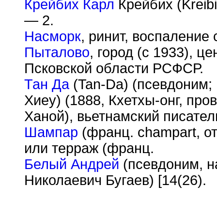
Крейбих Карл
Крейбих (Kreibi
— 2.
Насморк
, ринит, воспаление
Пыталово
, город (с 1933), 
Псковской области РСФСР.
Тан Да
(Tan-Da) (псевдоним;
Хиеу) (1888, Кхетхы-онг, пр
Ханой), вьетнамский писател
Шампар
(франц. champart, от
или терраж (франц.
Белый Андрей
(псевдоним, н
Николаевич Бугаев) [14(26).