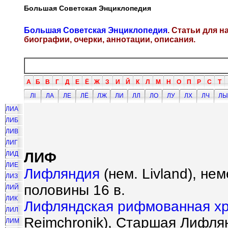
Большая Советская Энциклопедия
Большая Советская Энциклопедия
. Статьи для 
биографии, очерки, аннотации, описания.
А
Б
В
Г
Д
Е
Ё
Ж
З
И
Й
К
Л
М
Н
О
П
Р
С
Т
ЛI
ЛА
ЛЕ
ЛЁ
ЛЖ
ЛИ
ЛЛ
ЛО
ЛУ
ЛХ
ЛЧ
ЛЫ
ЛИА
ЛИБ
ЛИВ
ЛИГ
ЛИФ
ЛИД
ЛИЕ
Лифляндия
(нем. Livland), не
ЛИЗ
половины 16 в.
ЛИЙ
ЛИК
Лифляндская рифмованная х
ЛИЛ
Reimchronik), Старшая Лифля
ЛИМ