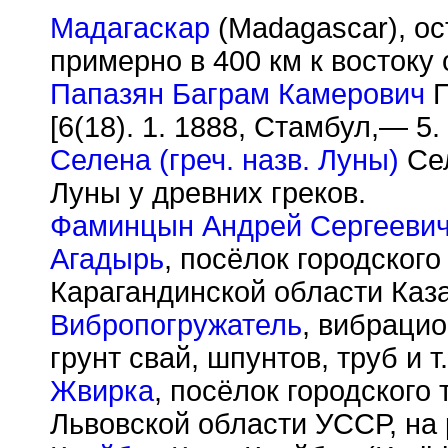
Мадагаскар
(Madagascar), ос
примерно в 400 км к востоку 
Папазян Баграм Камерович
П
[6(18). 1. 1888, Стамбул,— 5.
Селена (греч. назв. Луны)
Сел
Луны у древних греков.
Фаминцын Андрей Сергееви
Агадырь
, посёлок городског
Карагандинской области Каз
Вибропогружатель
, вибраци
грунт свай, шпунтов, труб и т.
Жвирка
, посёлок городского
Львовской области УССР, на 