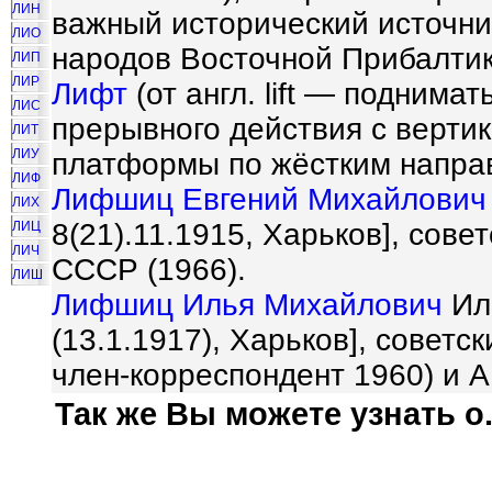
ЛИН
важный исторический источни
ЛИО
народов Восточной Прибалтики
ЛИП
ЛИР
Лифт
(от англ. lift — подним
ЛИС
прерывного действия с верт
ЛИТ
ЛИУ
платформы по жёстким напра
ЛИФ
Лифшиц Евгений Михайлович
ЛИХ
8(21).11.1915, Харьков], сов
ЛИЦ
ЛИЧ
СССР (1966).
ЛИШ
Лифшиц Илья Михайлович
Иль
(13.1.1917), Харьков], совет
член-корреспондент 1960) и 
Так же Вы можете узнать о.