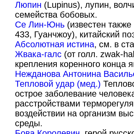
Люпин
(Lupinus), лупин, волч
семейства бобовых.
Се Лин-Юнь
(известен также
433, Гуанчжоу), китайский поэ
Абсолютная истина
, см. в ст
Жвака-галс
(от голл. zwak-ha
крепления коренного конца я
Нежданова Антонина Василь
Тепловой удар (мед.)
Теплово
острое заболевание человек
расстройствами терморегуля
воздействии на организм вы
среды.
Бова Королевич
, герой русс