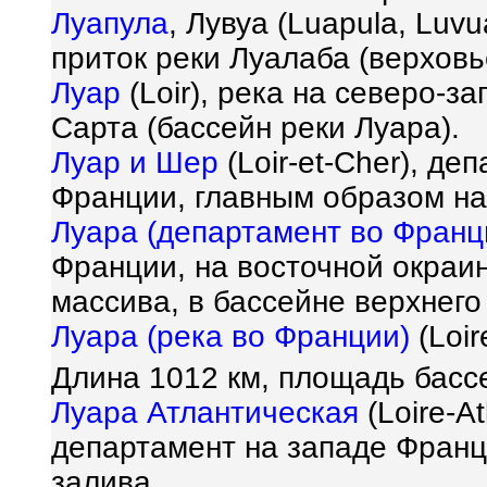
Луапула
, Лувуа (Luapula, Luv
приток реки Луалаба (верховье
Луар
(Loir), река на северо-з
Сарта (бассейн реки Луара).
Луар и Шер
(Loir-et-Cher), д
Франции, главным образом на
Луара (департамент во Франц
Франции, на восточной окраи
массива, в бассейне верхнего
Луара (река во Франции)
(Loir
Длина 1012 км, площадь басс
Луара Атлантическая
(Loire-A
департамент на западе Франц
залива.