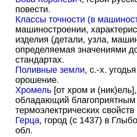
повести.
Классы точности (в машинос
машиностроении, характерис
изделия (детали, узла, маши
определяемая значениями до
стандартах.
Поливные земли
, с.-х. угод
орошение.
Хромель
[от хром и (ник)ель]
обладающий благоприятным
термоэлектрических свойств 
Герца
, город (с 1437) в Глы
обл.