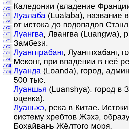
ЛУН
Каледонии (владение Франции)
ЛУО
Луалаба
(Lualaba), название в
ЛУП
ЛУР
от истока до водопадов Стэнл
ЛУС
Луангва
, Лвангва (Luangwa), 
ЛУТ
ЛУФ
Замбези.
ЛУХ
Луангпрабанг
, Луангпхабанг, 
ЛУЦ
Меконг, при впадении в неё ре
ЛУЧ
ЛУШ
Луанда
(Loanda), город, адми
ЛУЩ
500 тыс.
Луаншья
(Luanshya), город в 
оценка).
Луаньхэ
, река в Китае. Исток
систему хребтов Жэхэ, образу
Бохайвань Жёлтого моря.