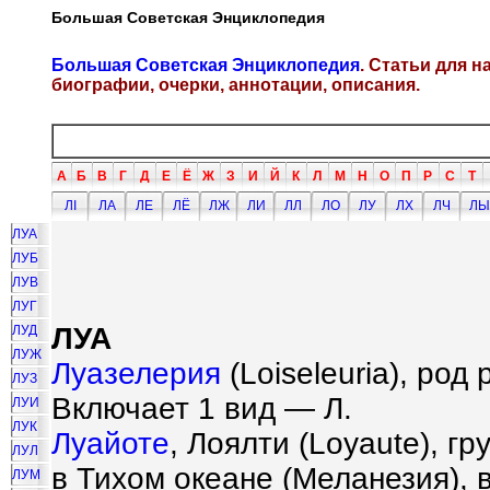
Большая Советская Энциклопедия
Большая Советская Энциклопедия
. Статьи для 
биографии, очерки, аннотации, описания.
А
Б
В
Г
Д
Е
Ё
Ж
З
И
Й
К
Л
М
Н
О
П
Р
С
Т
ЛI
ЛА
ЛЕ
ЛЁ
ЛЖ
ЛИ
ЛЛ
ЛО
ЛУ
ЛХ
ЛЧ
ЛЫ
ЛУА
ЛУБ
ЛУВ
ЛУГ
ЛУА
ЛУД
ЛУЖ
Луазелерия
(Loiseleuria), ро
ЛУЗ
Включает 1 вид — Л.
ЛУИ
ЛУК
Луайоте
, Лоялти (Loyaute), г
ЛУЛ
в Тихом океане (Меланезия), в
ЛУМ