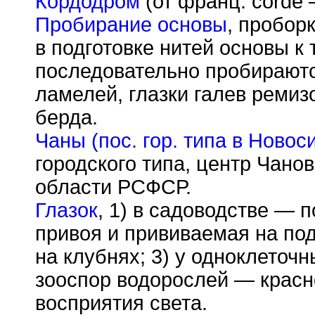
Кордодром
(от франц. corde 
Пробирание основы
, пробор
в подготовке нитей основы к 
последовательно пробираютс
ламелей, глазки галев ремиз
берда.
Чаны (пос. гор. типа в Новос
городского типа, центр Чано
области РСФСР.
Глазок
, 1) в садоводстве — 
привоя и прививаемая на под
на клубнях; 3) у одноклеточ
зооспор водорослей — крас
восприятия света.