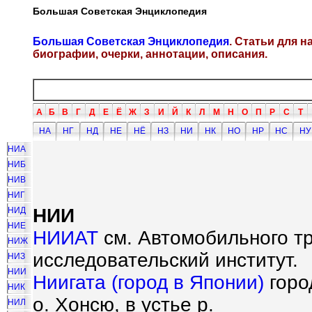
Большая Советская Энциклопедия
Большая Советская Энциклопедия
. Статьи для 
биографии, очерки, аннотации, описания.
А
Б
В
Г
Д
Е
Ё
Ж
З
И
Й
К
Л
М
Н
О
П
Р
С
Т
НА
НГ
НД
НЕ
НЁ
НЗ
НИ
НК
НО
НР
НС
НУ
НИА
НИБ
НИВ
НИГ
НИИ
НИД
НИЕ
НИИАТ
см. Автомобильного тр
НИЖ
исследовательский институт.
НИЗ
НИИ
Ниигата (город в Японии)
горо
НИК
о. Хонсю, в устье р.
НИЛ