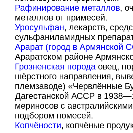
Рафинирование металлов
, о
металлов от примесей.
Уросульфан
, лекарств, сред
сульфаниламидных препарат
Арарат (город в Армянской 
Араратском районе Армянск
Грозненская порода
овец, по
шёрстного направления, выв
племзаводе) «Червлённые Бу
Дагестанской АССР в 1938—
мериносов с австралийским
подбором помесей.
Копчёности
, копчёные проду