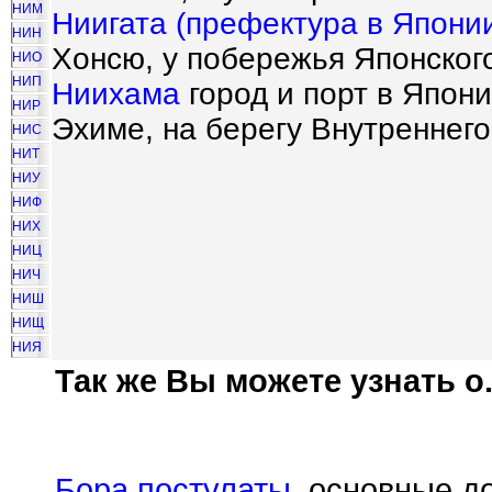
НИМ
Ниигата (префектура в Япони
НИН
Хонсю, у побережья Японског
НИО
НИП
Ниихама
город и порт в Япони
НИР
Эхиме, на берегу Внутреннего
НИС
НИТ
НИУ
НИФ
НИХ
НИЦ
НИЧ
НИШ
НИЩ
НИЯ
Так же Вы можете узнать о.
Бора постулаты
, основные д