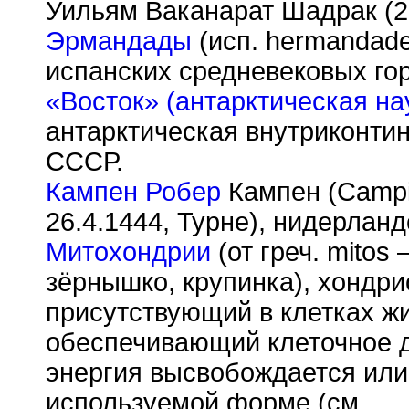
Уильям Ваканарат Шадрак (2
Эрмандады
(исп. hermandad
испанских средневековых гор
«Восток» (антарктическая на
антарктическая внутриконти
СССР.
Кампен Робер
Кампен (Campi
26.4.1444, Турне), нидерлан
Митохондрии
(от греч. mitos
зёрнышко, крупинка), хондр
присутствующий в клетках жи
обеспечивающий клеточное д
энергия высвобождается или
используемой форме (см.