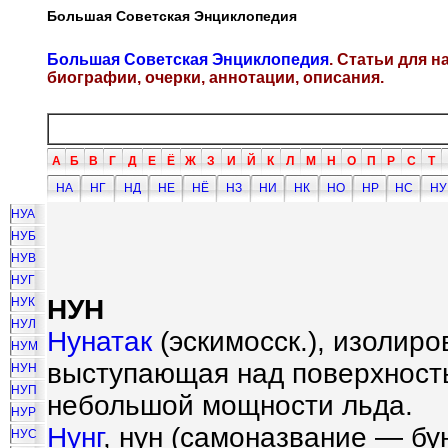
Большая Советская Энциклопедия
Большая Советская Энциклопедия
. Статьи для 
биографии, очерки, аннотации, описания.
А
Б
В
Г
Д
Е
Ё
Ж
З
И
Й
К
Л
М
Н
О
П
Р
С
Т
НА
НГ
НД
НЕ
НЁ
НЗ
НИ
НК
НО
НР
НС
НУ
НУА
НУБ
НУВ
НУГ
НУН
НУК
НУЛ
Нунатак
(эскимосск.), изолир
НУМ
выступающая над поверхность
НУН
НУП
небольшой мощности льда.
НУР
Нунг
, нун (самоназвание — бу
НУС