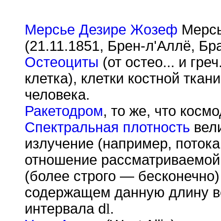
Мерсье Дезире Жозеф
Мерсь
(21.11.1851, Брен-л'Аллё, Бр
Остеоциты
(от остео... и греч
клетка), клетки костной тка
человека.
Ракетодром
, то же, что косм
Спектральная плотность
вел
излучение (например, потока
отношение рассматриваемой 
(более строго — бесконечно
содержащем данную длину 
интервала d
l
.