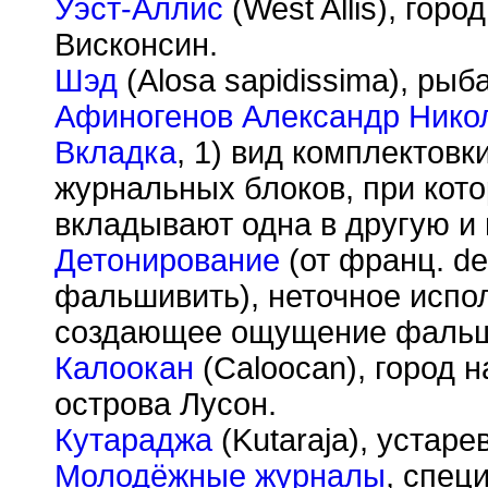
Уэст-Аллис
(West Allis), горо
Висконсин.
Шэд
(Alosa sapidissima), ры
Афиногенов Александр Нико
Вкладка
, 1) вид комплектов
журнальных блоков, при кот
вкладывают одна в другую и 
Детонирование
(от франц. d
фальшивить), неточное испо
создающее ощущение фаль
Калоокан
(Caloocan), город 
острова Лусон.
Кутараджа
(Kutaraja), устаре
Молодёжные журналы
, спец