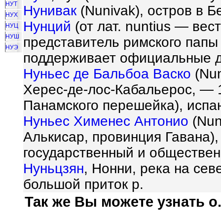
НУТ
Нунивак
(Nunivak), остров в Б
НУХ
Нунций
(от лат. nuntius — ве
НУЦ
НУШ
представитель римского папы 
НУЭ
поддерживает официальные д
Нуньес де Бальбоа Васко
(Nun
Херес-де-лос-Кабальерос, — 
Панамского перешейка), испан
Нуньес Хименес Антонио
(Nun
Алькисар, провинция Гавана),
государственный и обществен
Нуньцзян
, Нонни, река на се
большой приток р.
Так же Вы можете узнать о.