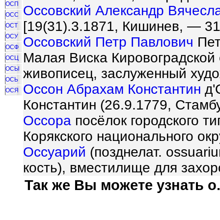
ОСП
Оссовский Александр Вячесл
ОСС
[19(31).3.1871, Кишинев, — 31
ОСТ
ОСУ
Оссовский Петр Павлович
Пет
ОСФ
Малая Виска Кировоградской 
ОСЦ
ОСЫ
живописец, заслуженный худо
ОСЬ
Оссон Абрахам Константин
д'
ОСЯ
Константин (26.9.1779, Стамб
Оссора
посёлок городского ти
Корякского национального ок
Оссуарий
(позднелат. ossuariu
кость), вместилище для захор
Так же Вы можете узнать о.