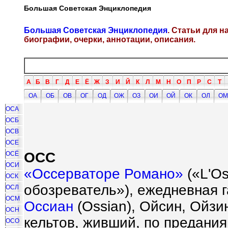
Большая Советская Энциклопедия
Большая Советская Энциклопедия
. Статьи для 
биографии, очерки, аннотации, описания.
А
Б
В
Г
Д
Е
Ё
Ж
З
И
Й
К
Л
М
Н
О
П
Р
С
Т
ОА
ОБ
ОВ
ОГ
ОД
ОЖ
ОЗ
ОИ
ОЙ
ОК
ОЛ
ОМ
ОСА
ОСБ
ОСВ
ОСЕ
ОСС
ОСЁ
ОСИ
«Оссерваторе Романо»
(«L'O
ОСК
обозреватель»), ежедневная г
ОСЛ
ОСМ
Оссиан
(Ossian), Ойсин, Ойзин
ОСН
кельтов, живший, по преданиям
ОСО