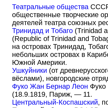
Театральные общества
СССР
общественные творческие о
деятелей театра союзных ре
Тринидад и Тобаго
(Trinidad 
(Republic of Trinidad and Tob
на островах Тринидад, Тоба
небольших островах в Кариб
Южной Америки.
Ушкуйники
(от древнерусског
вёслами), новгородские отря
Фуко Жан Бернар Леон
Фуко 
(18.9.1819, Париж, — 11.
Центральный-Коспашский
, п