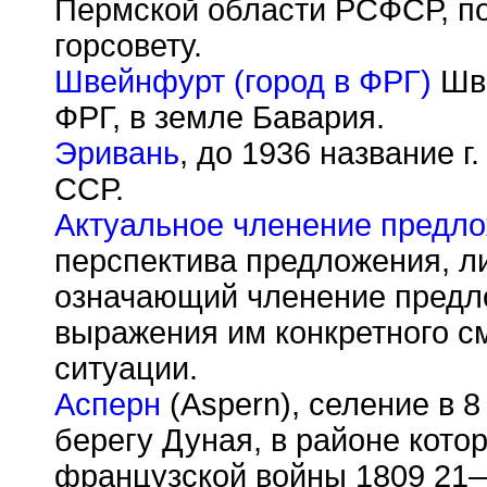
Пермской области РСФСР, п
горсовету.
Швейнфурт (город в ФРГ)
Шве
ФРГ, в земле Бавария.
Эривань
, до 1936 название 
ССР.
Актуальное членение предл
перспектива предложения, л
означающий членение предл
выражения им конкретного с
ситуации.
Асперн
(Aspern), селение в 8
берегу Дуная, в районе котор
французской войны 1809 21