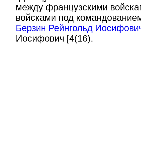
между французскими войскам
войсками под командованием
Берзин Рейнгольд Иосифови
Иосифович [4(16).