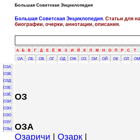
Большая Советская Энциклопедия
Большая Советская Энциклопедия
. Статьи для 
биографии, очерки, аннотации, описания.
А
Б
В
Г
Д
Е
Ё
Ж
З
И
Й
К
Л
М
Н
О
П
Р
С
Т
ОА
ОБ
ОВ
ОГ
ОД
ОЖ
ОЗ
ОИ
ОЙ
ОК
ОЛ
ОМ
ОЗА
ОЗВ
ОЗД
ОЗЕ
ОЗ
ОЗЁ
ОЗИ
ОЗН
ОЗО
ОЗУ
ОЗА
ОЗЫ
Озаричи
|
Озарк
|