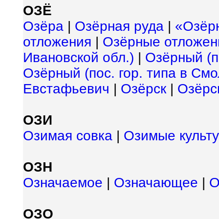
ОЗЁ
Озёра
|
Озёрная руда
|
«Озёр
отложения
|
Озёрные отложен
Ивановской обл.)
|
Озёрный (по
Озёрный (пос. гор. типа в Смо
Евстафьевич
|
Озёрск
|
Озёрс
ОЗИ
Озимая совка
|
Озимые культ
ОЗН
Означаемое
|
Означающее
|
О
ОЗО