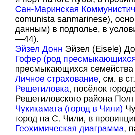
Сан-Маринская Коммунистич
comunista sanmarinese), осн
данным) в подполье, в усло
—44).
Эйзел Донн
Эйзел (Eisele) До
Гофер (род пресмыкающихся
пресмыкающихся семейства 
Личное страхование
, см. в с
Решетиловка
, посёлок город
Решетиловского района Полт
Чукикамата (город в Чили)
Чу
город на С. Чили, в провинци
Геохимическая диаграмма
, 