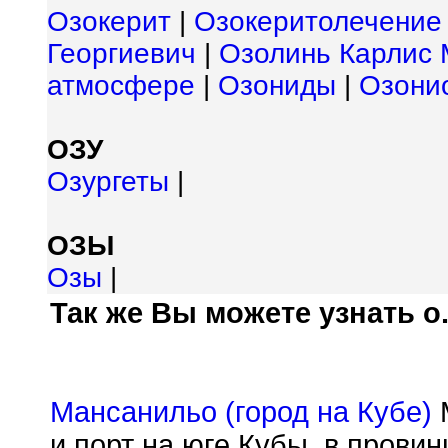
Озокерит
|
Озокеритолечение
Георгиевич
|
Озолинь Карлис
атмосфере
|
Озониды
|
Озони
ОЗУ
Озургеты
|
ОЗЫ
Озы
|
Так же Вы можете узнать о.
Мансанильо (город на Кубе)
М
и порт на юге Кубы, в прови