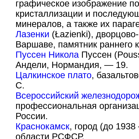
графическое изображение п
кристаллизации и последую
минералов, а также их параг
Лазенки
(
Ł
azienki), дворцов
Варшаве, памятник раннего 
Пуссен Никола
Пуссен (Pouss
Андели, Нормандия, — 19.
Цалкинское плато
, базальто
С.
Всероссийский железнодоро
профессиональная организа
России.
Краснокамск
, город (до 193
области РСФСР.