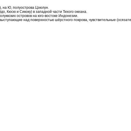
), на Ю, полуострова Цзюлун.
до, Кюсю и Сикоку) в западной части Тихого океана.
Молуккских островов на юго-востоке Индонезии.
ные, выступающие над поверхностью шёрстного покрова, чувствительные (осяза