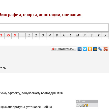
биографии, очерки, аннотации, описания.
Э
Ю
Я
1
2
3
4
8
A
L
M
P
S
T
X
Поделиться…
тель.
скому эффекту, получаемому благодаря этим
ощью аппаратуры, установленной на