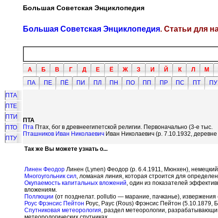
Большая Советская Энциклопедия
Большая Советская Энциклопедия
. Статьи для 
А
Б
В
Г
Д
Е
Ё
Ж
З
И
Й
К
Л
М
ПА
ПЕ
ПЁ
ПИ
ПЛ
ПН
ПО
ПП
ПР
ПС
ПТ
ПУ
ПТА
ПТЕ
ПТИ
ПТА
Пта
Птах, бог в древнеегипетской религии. Первоначально (3-е тыс.
ПТО
Пташников Иван Николаевич
Иван Николаевич (р. 7.10.1932, деревне
ПТУ
Так же Вы можете узнать о...
Линен Феодор
Линен (Lynen) Феодор (р. 6.4.1911, Мюнхен), немецкий
Многоугольник сил
, ломаная линия, которая строится для определен
Окупаемость капитальных вложений
, один из показателей эффекти
вложениям.
Поллюции
(от позднелат. pollutio — марание, пачканье), извержени
Роус Фрэнсис Пейтон
Роус, Раус (Rous) Фрэнсис Пейтон (5.10.1879, 
Спутниковая метеорология
, раздел метеорологии, разрабатывающи
метеорологических спутниках.