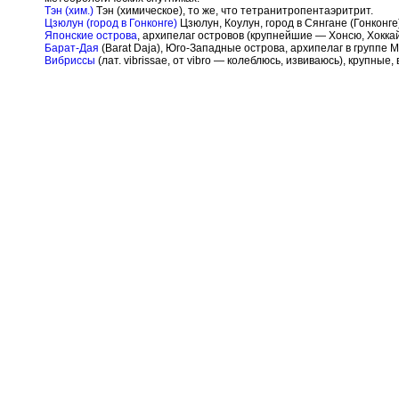
Тэн (хим.)
Тэн (химическое), то же, что тетранитропентаэритрит.
Цзюлун (город в Гонконге)
Цзюлун, Коулун, город в Сянгане (Гонконге
Японские острова
, архипелаг островов (крупнейшие — Хонсю, Хоккай
Барат-Дая
(Barat Daja), Юго-Западные острова, архипелаг в группе 
Вибриссы
(лат. vibrissae, от vibro — колеблюсь, извиваюсь), круп