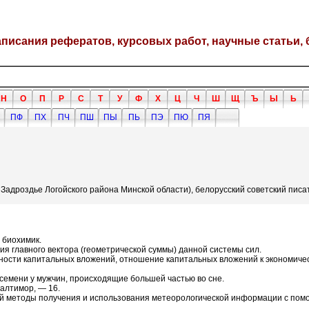
написания рефератов, курсовых работ, научные статьи, 
Н
О
П
Р
С
Т
У
Ф
Х
Ц
Ч
Ш
Щ
Ъ
Ы
Ь
ПФ
ПХ
ПЧ
ПШ
ПЫ
ПЬ
ПЭ
ПЮ
ПЯ
 Задроздье Логойского района Минской области), белорусский советский писа
 биохимик.
ия главного вектора (геометрической суммы) данной системы сил.
вности капитальных вложений, отношение капитальных вложений к экономиче
я семени у мужчин, происходящие большей частью во сне.
Балтимор, — 16.
й методы получения и использования метеорологической информации с пом