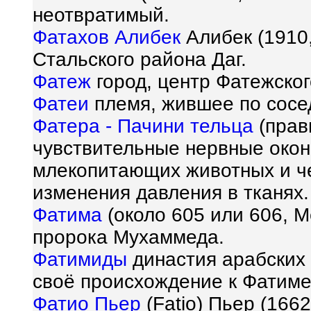
неотвратимый.
Фатахов Алибек
Алибек (1910,
Стальского района Даг.
Фатеж
город, центр Фатежско
Фатеи
племя, жившее по сосед
Фатера - Пачини тельца
(прав
чувствительные нервные окон
млекопитающих животных и ч
изменения давления в тканях.
Фатима
(около 605 или 606, М
пророка Мухаммеда.
Фатимиды
династия арабских
своё происхождение к Фатиме
Фатио Пьер
(Fatio) Пьер (166