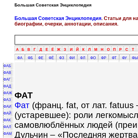
Большая Советская Энциклопедия
Большая Советская Энциклопедия
. Статьи для 
биографии, очерки, аннотации, описания.
А
Б
В
Г
Д
Е
Ё
Ж
З
И
Й
К
Л
М
Н
О
П
Р
С
Т
ФА
ФБ
ФЕ
ФЁ
ФЗ
ФИ
ФЛ
ФО
ФР
ФТ
ФУ
ФЫ
ФАБ
ФАВ
ФАГ
ФАД
ФАТ
ФАЖ
ФАЗ
Фат
(франц. fat, от лат. fatuu
ФАИ
(устаревшее): роли легкомыс
ФАЙ
ФАК
самовлюблённых людей (преи
ФАЛ
Дульчин – «Последняя жертва
ФАМ