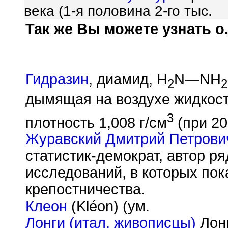
века (1-я половина 2-го тыс.
Так же Вы можете узнать о.
Гидразин
, диамид, H
N—NH
2
2
дымящая на воздухе жидкость
3
плотность 1,008 г/см
(при 20
Журавский Дмитрий Петрови
статистик-демократ, автор р
исследований, в которых пок
крепостничества.
Клеон
(Kl
é
on) (ум.
Лонги (итал. живописцы)
Лонг