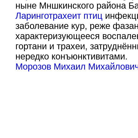
ныне Мншкинского района Б
Ларинготрахеит птиц
инфекци
заболевание кур, реже фазан
характеризующееся воспале
гортани и трахеи, затруднён
нередко конъюнктивитами.
Морозов Михаил Михайлови