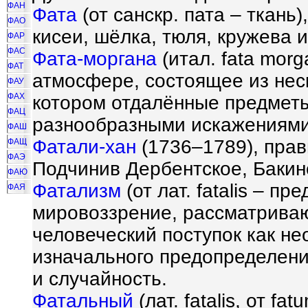
ФАН
Фата
(от санскр. пата – ткань
ФАО
кисеи, шёлка, тюля, кружева и 
ФАР
ФАС
Фата-моргана
(итал. fata mor
ФАТ
атмосфере, состоящее из нес
ФАУ
ФАХ
котором отдалённые предметы
ФАЦ
разнообразными искажениями
ФАШ
Фатали-хан
(1736–1789), прав
ФАЩ
ФАЭ
Подчинив Дербентское, Бакин
ФАЮ
Фатализм
(от лат. fatalis – п
ФАЯ
мировоззрение, рассматрива
человеческий поступок как н
изначального предопределен
и случайность.
Фатальный
(лат. fatalis, от fa