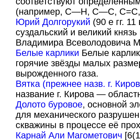
соответствуют определённы
(например, С—Н, С—С, С=С,
Юрий Долгорукий
(90 е гг. 11
суздальский и великий князь
Владимира Всеволодовича М
Белые карлики
Бе
лые ка
рли
горячие звёзды малых разме
вырожденного газа.
Вятка (прежнее назв. г. Киров
название г. Кирова — област
Долото буровое
, основной э
для механического разрушен
скважины в процессе её прох
Карнай Али Магометович
[6(