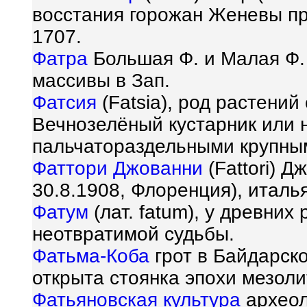
восстания горожан Женевы пр
1707.
Фатра
Большая Ф. и Малая Ф. (
массивы в Зап.
Фатсия
(Fatsia), род растени
Вечнозелёный кустарник или 
пальчатораздельными крупны
Фаттори Джованни
(Fattori) Д
30.8.1908, Флоренция), италь
Фатум
(лат. fatum), у древних
неотвратимой судьбы.
Фатьма-Коба
грот в Байдарско
открыта стоянка эпохи мезоли
Фатьяновская культура
археол